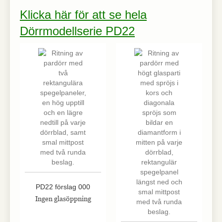
Klicka här för att se hela
Dörrmodellserie PD22
Nödvändiga
Nödvändiga
cookies är
avgörande för
webbplatsens
grundläggande
funktioner och
webbplatsen
fungerar inte
på det avsedda
sättet utan
dem. Dessa
cookies lagrar
inga personligt
identifierbara
uppgifter.
PD22 förslag 000
Statistik
Ingen glasöppning
Statistik-cookies
används för att
förstå hur besökare