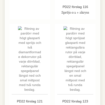
interagerar med
webbplatsen. Dessa
PD22 förslag 116
cookies hjälper till
Spröjs 0:1 + 2kryss
att ge information
om mätvärden,
antal besökare,
avvisningsfrekvens,
trafikkälla etc.
Upplevelse
Upplevelse-cookies
används för att
förstå och
analysera de
viktigaste
prestandaindexen
på webbplatsen
som hjälper till att
leverera en bättre
användarupplevelse
för besökarna. Om
du nekar dessa
cookies kommer
viss funktionalitet
PD22 förslag 121
PD22 förslag 123
att försvinna från