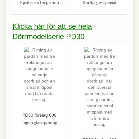
Spröjs 2 x torpromb
Spröjs 3:2 special
hemsidan.
Klicka här för att se hela
Marknadsföring
Marknadsförings-
Dörrmodellserie PD30
cookies används
för att leverera
besökare med
anpassade
annonser baserat
på de sidor de
besökte tidigare
och analysera
effektiviteten i
annonskampanjen.
PD30 förslag 000
Ingen glasöppning