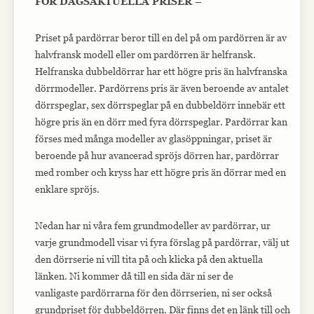
FÖR DAGSAKTUELLA PRISER –
Priset på pardörrar beror till en del på om pardörren är av
halvfransk modell eller om pardörren är helfransk.
Helfranska dubbeldörrar har ett högre pris än halvfranska
dörrmodeller. Pardörrens pris är även beroende av antalet
dörrspeglar, sex dörrspeglar på en dubbeldörr innebär ett
högre pris än en dörr med fyra dörrspeglar. Pardörrar kan
förses med många modeller av glasöppningar, priset är
beroende på hur avancerad spröjs dörren har, pardörrar
med romber och kryss har ett högre pris än dörrar med en
enklare spröjs.
Nedan har ni våra fem grundmodeller av pardörrar, ur
varje grundmodell visar vi fyra förslag på pardörrar, välj ut
den dörrserie ni vill tita på och klicka på den aktuella
länken. Ni kommer då till en sida där ni ser de
vanligaste pardörrarna för den dörrserien, ni ser också
grundpriset för dubbeldörren. Där finns det en länk till och