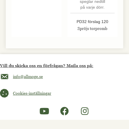
PD32 förslag 120
Spröjs torpromb
Vill du skicka oss en förfrågan? Maila oss på:
Maila oss på info@allmoge.se
info@allmoge.se
Cookies-inställningar
Cookies-inställningar