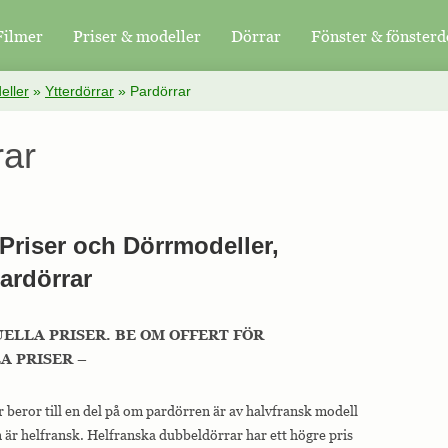
Filmer
Priser & modeller
Dörrar
Fönster & fönsterd
eller
»
Ytterdörrar
»
Pardörrar
rar
 Priser och Dörrmodeller,
Pardörrar
UELLA PRISER. BE OM OFFERT FÖR
 PRISER –
r beror till en del på om pardörren är av halvfransk modell
 är helfransk. Helfranska dubbeldörrar har ett högre pris