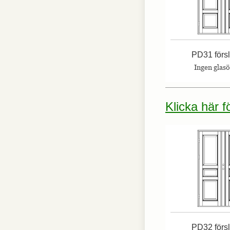
Nödvändiga
Nödvändiga
cookies är
PD31 förs
avgörande för
Ingen glas
webbplatsens
grundläggande
funktioner och
webbplatsen
Klicka här 
fungerar inte
på det avsedda
sättet utan
dem. Dessa
cookies lagrar
inga personligt
identifierbara
uppgifter.
Statistik
Statistik-cookies
används för att
förstå hur besökare
PD32 förs