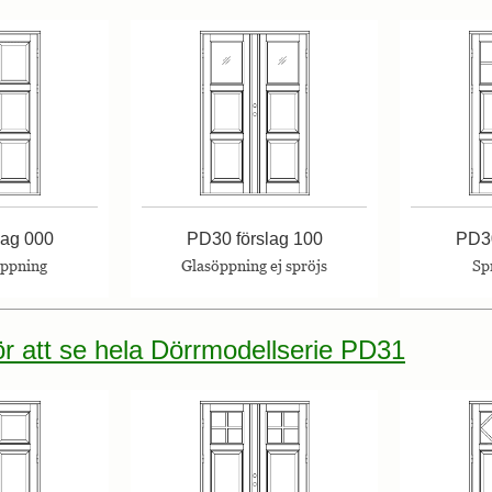
lag 000
PD30 förslag 100
PD30
öppning
Glasöppning ej spröjs
Sp
för att se hela Dörrmodellserie PD31