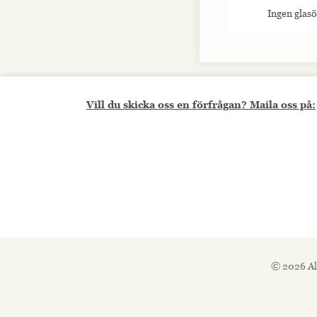
interagerar med
Ingen glas
webbplatsen. Dessa
cookies hjälper till
att ge information
om mätvärden,
antal besökare,
avvisningsfrekvens,
trafikkälla etc.
Vill du skicka oss en förfrågan? Maila oss på:
Upplevelse
Upplevelse-cookies
används för att
förstå och
analysera de
viktigaste
prestandaindexen
på webbplatsen
som hjälper till att
leverera en bättre
användarupplevelse
© 2026 Al
för besökarna. Om
du nekar dessa
cookies kommer
viss funktionalitet
att försvinna från