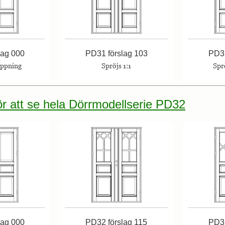
lag 000
PD31 förslag 103
PD31
öppning
Spröjs 1:1
Spr
för att se hela Dörrmodellserie PD32
lag 000
PD32 förslag 115
PD32