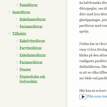
än halvfranska dör
Paneldörrar
dörrspeglar, sex d
Innerdörrar
dörr med fyra dör
Enkelinnerdörrar
glasöppningar, pri
pardörrar med romb
Parinnerdörrar
spröjs.
Tillbehör
Enkelytterdörrar
Nedan har ni våra
Parytterdörrar
visar vi fyra försla
Enkelinnerdörrar
klicka på den aktue
vanligaste pardörr
Parinnerdörrar
dubbeldörren. Där 
Fönster
ni att se vilka till
Fönsterfoder och
ser både vad pardö
Golvsocklar
Här kan ni se kort
Film som visa