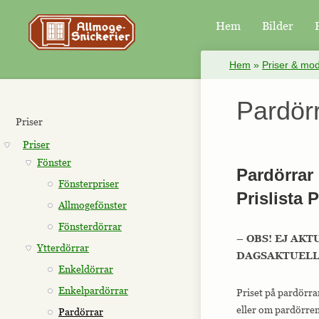
Hem
Bilder
×
Hem
»
Priser & mod
Pardör
Priser
Priser
Fönster
Pardörrar
Fönsterpriser
Prislista 
Allmogefönster
Fönsterdörrar
– OBS! EJ AKT
Ytterdörrar
DAGSAKTUELLA
Enkeldörrar
Enkelpardörrar
Priset på pardörra
eller om pardörren
Pardörrar