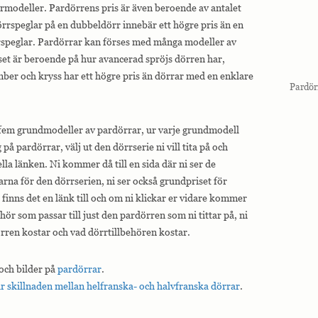
rmodeller. Pardörrens pris är även beroende av antalet
örrspeglar på en dubbeldörr innebär ett högre pris än en
rspeglar. Pardörrar kan förses med många modeller av
set är beroende på hur avancerad spröjs dörren har,
er och kryss har ett högre pris än dörrar med en enklare
Pardör
 fem grundmodeller av pardörrar, ur varje grundmodell
g på pardörrar, välj ut den dörrserie ni vill tita på och
lla länken. Ni kommer då till en sida där ni ser de
arna för den dörrserien, ni ser också grundpriset för
finns det en länk till och om ni klickar er vidare kommer
behör som passar till just den pardörren som ni tittar på, ni
rren kostar och vad dörrtillbehören kostar.
 och bilder på
pardörrar
.
r skillnaden mellan helfranska- och halvfranska dörrar
.