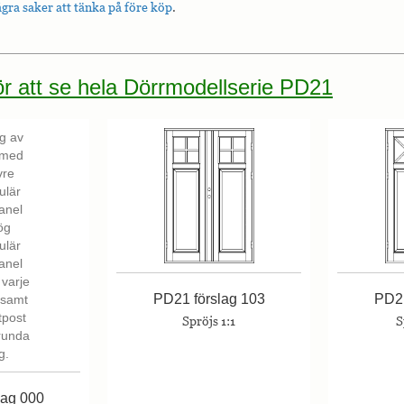
gra saker att tänka på före köp
.
för att se hela Dörrmodellserie PD21
PD21 förslag 103
PD21
Spröjs 1:1
S
lag 000