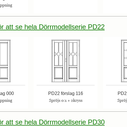
öppning
för att se hela Dörrmodellserie PD22
lag 000
PD22 förslag 116
PD22
öppning
Spröjs 0:1 + 2kryss
Spröj
för att se hela Dörrmodellserie PD30