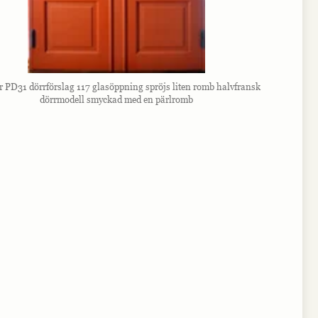
r PD31 dörrförslag 117 glasöppning spröjs liten romb halvfransk
dörrmodell smyckad med en pärlromb