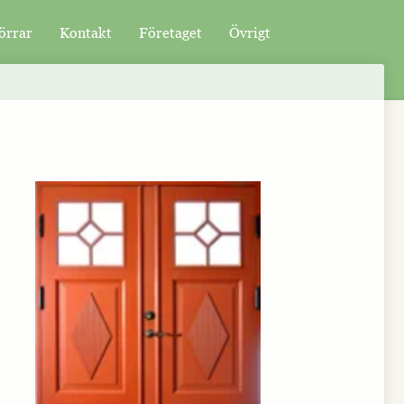
örrar
Kontakt
Företaget
Övrigt