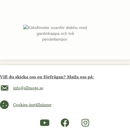
Vill du skicka oss en förfrågan? Maila oss på:
Maila oss på info@allmoge.se
info@allmoge.se
Cookies-inställningar
Cookies-inställningar