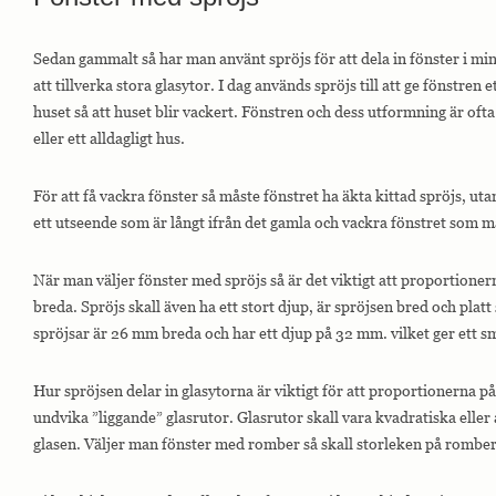
Sedan gammalt så har man använt spröjs för att dela in fönster i min
Nödvändiga
att tillverka stora glasytor. I dag används spröjs till att ge fönstren
Nödvändiga
huset så att huset blir vackert. Fönstren och dess utformning är oft
cookies är
avgörande för
eller ett alldagligt hus.
webbplatsens
grundläggande
funktioner och
För att få vackra fönster så måste fönstret ha äkta kittad spröjs, utan
webbplatsen
ett utseende som är långt ifrån det gamla och vackra fönstret som m
fungerar inte
på det avsedda
sättet utan
När man väljer fönster med spröjs så är det viktigt att proportionerna
dem. Dessa
cookies lagrar
breda. Spröjs skall även ha ett stort djup, är spröjsen bred och plat
inga personligt
spröjsar är 26 mm breda och har ett djup på 32 mm. vilket ger ett s
identifierbara
uppgifter.
Hur spröjsen delar in glasytorna är viktigt för att proportionerna på 
undvika ”liggande” glasrutor. Glasrutor skall vara kvadratiska eller
Statistik
glasen. Väljer man fönster med romber så skall storleken på rombern
Statistik-cookies
används för att
förstå hur besökare