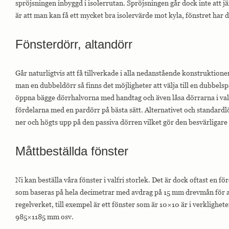
spröjsningen inbyggd i isolerrutan. Spröjsningen går dock inte att 
är att man kan få ett mycket bra isolervärde mot kyla, fönstret har 
Fönsterdörr, altandörr
Går naturligtvis att få tillverkade i alla nedanstående konstruktion
man en dubbeldörr så finns det möjligheter att välja till en dubbels
öppna bägge dörrhalvorna med handtag och även låsa dörrarna i valfr
fördelarna med en pardörr på bästa sätt. Alternativet och standardl
ner och högts upp på den passiva dörren vilket gör den besvärligare 
Måttbeställda fönster
Ni kan beställa våra fönster i valfri storlek. Det är dock oftast en f
som baseras på hela decimetrar med avdrag på 15 mm drevmån för 
regelverket, till exempel är ett fönster som är 10×10 är i verkligh
985×1185 mm osv.