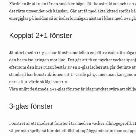
Fördelen är att man får en smäcker båge, lätt konstruktion och i en
det rätta utseendet och känslan. Går att få med äkta kittad spröjs bå
energiglas på insidan så är isolerförmågan nästan i klass med 2+1 gla
Kopplat 2+1 fönster
Jämfört med 1+1-glas har fönstermodellen en bättre isolerförmåga 
den bästa isoleringen mot ljud. Det går att få en mycket vacker sprö
eftersom den inre rutan består av en 2-glas isolerruta går det inte a
standard har konstruktionen ett U-värde på 1,7 men man kan genom 
ner i ett u-värde så lågt som 1,0.
Våra unikt designade 2+1-glas fönster är idag mycket svåra att skilj
3-glas fönster
Fönstret är ett modernt fönster i trä med en vacker allmogeprofil. H
väljer man spröjs så blir det ett löst utanpåliggande som man snäpper