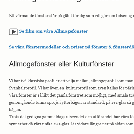
Ett värmande fönster står på glänt för dig som vill göra en tidsenlig 
Se film om våra Allmogefönster
Se våra fönstermodeller och priser på fönster & fönsterd
Allmogefönster eller Kulturfönster
Vi har två klassiska profiler att välja mellan, allmogeprofil som man i 
Svanhalsprofil. Vi har även en kulturprofil som även kallas för pärla
Våra fönster är så likt det gamla fönstret som möjligt, med smala tr
genomgående tunna spröjs i ytterbågen är standard, på 1+1-glas så gå
bågen.
Trots det gedigna gammaldags utseendet och utförandet har våra fön
synnerhet då vårt unika 2+1-glas, läs vidare längre ner på sidan som