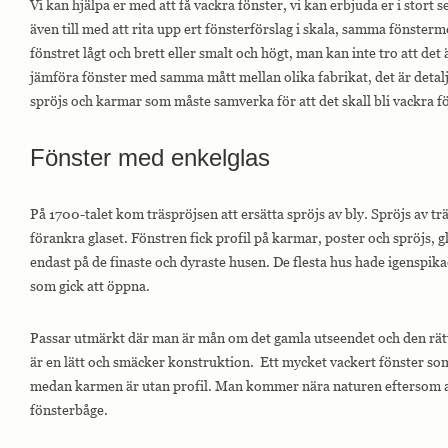
Vi kan hjälpa er med att få vackra fönster, vi kan erbjuda er i stort s
interagerar med
webbplatsen. Dessa
även till med att rita upp ert fönsterförslag i skala, samma fönste
cookies hjälper till
fönstret lågt och brett eller smalt och högt, man kan inte tro att det
att ge information
om mätvärden,
jämföra fönster med samma mått mellan olika fabrikat, det är deta
antal besökare,
spröjs och karmar som måste samverka för att det skall bli vackra f
avvisningsfrekvens,
trafikkälla etc.
Fönster med enkelglas
Upplevelse
Upplevelse-cookies
På 1700-talet kom träspröjsen att ersätta spröjs av bly. Spröjs av trä 
används för att
förankra glaset. Fönstren fick profil på karmar, poster och spröjs, g
förstå och
analysera de
endast på de finaste och dyraste husen. De flesta hus hade igenspik
viktigaste
som gick att öppna.
prestandaindexen
på webbplatsen
som hjälper till att
Passar utmärkt där man är mån om det gamla utseendet och den rät
leverera en bättre
är en lätt och smäcker konstruktion. Ett mycket vackert fönster som
användarupplevelse
för besökarna. Om
medan karmen är utan profil. Man kommer nära naturen eftersom al
du nekar dessa
fönsterbåge.
cookies kommer
viss funktionalitet
att försvinna från