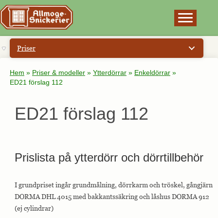
×
Priser
Hem
»
Priser & modeller
»
Ytterdörrar
»
Enkeldörrar
»
ED21 förslag 112
ED21 förslag 112
Prislista på ytterdörr och dörrtillbehör
I grundpriset ingår grundmålning, dörrkarm och tröskel, gångjärn
DORMA DHL 4015 med bakkantssäkring och låshus DORMA 912
(ej cylindrar)