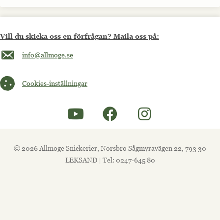
Vill du skicka oss en förfrågan? Maila oss på:
Maila oss på info@allmoge.se
info@allmoge.se
Cookies-inställningar
Cookies-inställningar
© 2026 Allmoge Snickerier, Norsbro Sågmyravägen 22, 793 30
LEKSAND | Tel: 0247-645 80