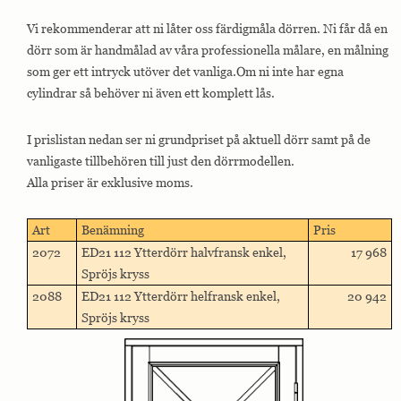
Vi rekommenderar att ni låter oss färdigmåla dörren. Ni får då en
dörr som är handmålad av våra professionella målare, en målning
som ger ett intryck utöver det vanliga.Om ni inte har egna
cylindrar så behöver ni även ett komplett lås.
I prislistan nedan ser ni grundpriset på aktuell dörr samt på de
vanligaste tillbehören till just den dörrmodellen.
Alla priser är exklusive moms.
Art
Benämning
Pris
2072
ED21 112 Ytterdörr halvfransk enkel,
17 968
Spröjs kryss
2088
ED21 112 Ytterdörr helfransk enkel,
20 942
Spröjs kryss