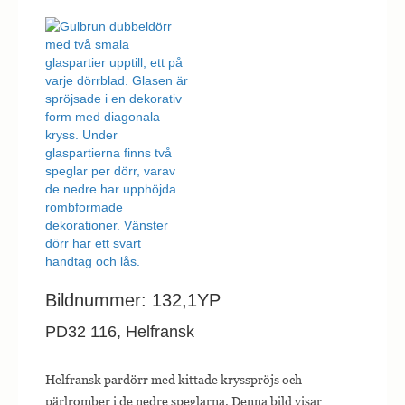
Bildnummer: 132,1YP
PD32 116, Helfransk
Helfransk pardörr med kittade krysspröjs och
pärlromber i de nedre speglarna. Denna bild visar