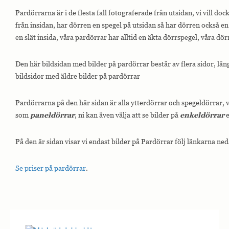
Pardörrarna är i de flesta fall fotograferade från utsidan, vi vill do
från insidan, har dörren en spegel på utsidan så har dörren också en
en slät insida, våra pardörrar har alltid en äkta dörrspegel, våra dör
Den här bildsidan med bilder på pardörrar består av flera sidor, län
bildsidor med äldre bilder på pardörrar
Pardörrarna på den här sidan är alla ytterdörrar och spegeldörrar,
som
paneldörrar
, ni kan även välja att se bilder på
enkeldörrar
e
På den är sidan visar vi endast bilder på Pardörrar följ länkarna ned
Se priser på pardörrar
.