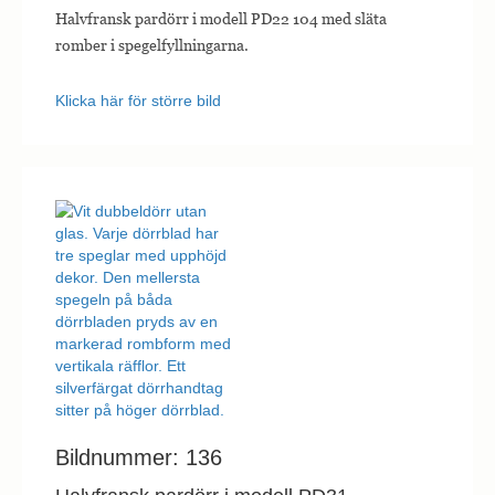
hemsidan.
Halvfransk pardörr i modell PD22 104 med släta
romber i spegelfyllningarna.
Marknadsföring
Klicka här för större bild
Marknadsförings-
cookies används
för att leverera
besökare med
anpassade
annonser baserat
på de sidor de
besökte tidigare
och analysera
effektiviteten i
annonskampanjen.
Bildnummer: 136