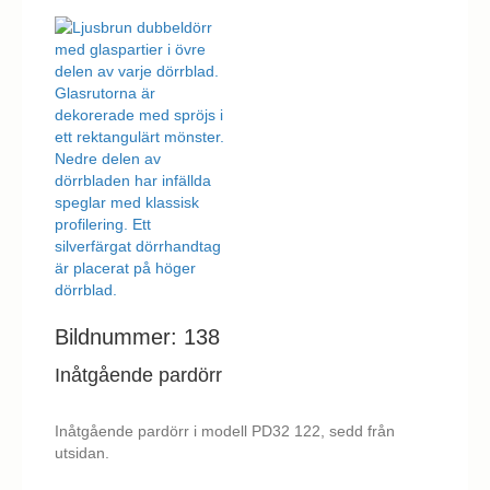
Nödvändiga
Nödvändiga
cookies är
avgörande för
webbplatsens
grundläggande
funktioner och
webbplatsen
fungerar inte
på det avsedda
sättet utan
dem. Dessa
cookies lagrar
inga personligt
identifierbara
Bildnummer: 138
uppgifter.
Inåtgående pardörr
Statistik
Inåtgående pardörr i modell PD32 122, sedd från
Statistik-cookies
utsidan.
används för att
förstå hur besökare