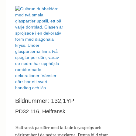
Bildnummer: 132,1YP
PD32 116, Helfransk
Helfransk pardörr med kittade krysspröjs och
pärlromber i de nedre speglarna. Denna bild visar