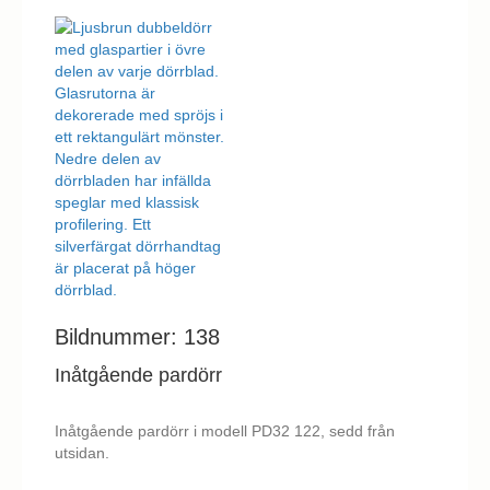
Nödvändiga
Nödvändiga
cookies är
avgörande för
webbplatsens
grundläggande
funktioner och
webbplatsen
fungerar inte
på det avsedda
sättet utan
dem. Dessa
cookies lagrar
inga personligt
identifierbara
Bildnummer: 138
uppgifter.
Inåtgående pardörr
Statistik
Inåtgående pardörr i modell PD32 122, sedd från
Statistik-cookies
utsidan.
används för att
förstå hur besökare