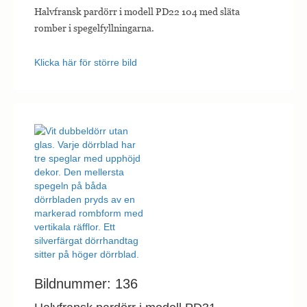
hemsidan.
Halvfransk pardörr i modell PD22 104 med släta
romber i spegelfyllningarna.
Marknadsföring
Klicka här för större bild
Marknadsförings-
cookies används
för att leverera
besökare med
anpassade
annonser baserat
på de sidor de
besökte tidigare
och analysera
effektiviteten i
annonskampanjen.
Bildnummer: 136