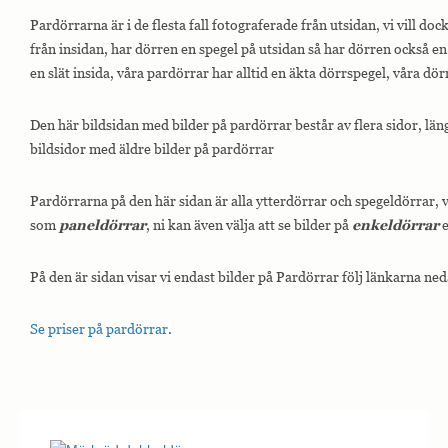
Pardörrarna är i de flesta fall fotograferade från utsidan, vi vill do
från insidan, har dörren en spegel på utsidan så har dörren också en
en slät insida, våra pardörrar har alltid en äkta dörrspegel, våra dör
Den här bildsidan med bilder på pardörrar består av flera sidor, län
bildsidor med äldre bilder på pardörrar
Pardörrarna på den här sidan är alla ytterdörrar och spegeldörrar,
som
paneldörrar
, ni kan även välja att se bilder på
enkeldörrar
e
På den är sidan visar vi endast bilder på Pardörrar följ länkarna ned
Se priser på pardörrar
.