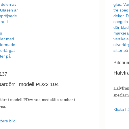
Bildnu
Halvfr
 137
pardörr i modell PD22 104
Halvfran
speglarn
dörr i modell PD22 104 med släta romber i
rna.
Klicka hä
törre bild