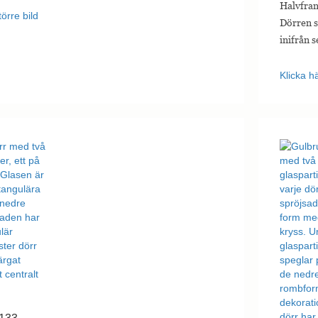
Halvfrans
törre bild
Dörren s
inifrån s
Klicka hä