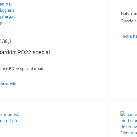
Halvfran
Glasdela
Klicka hä
139,1
pardörr PD22 special
dörr PD22 special utsida
törre bild