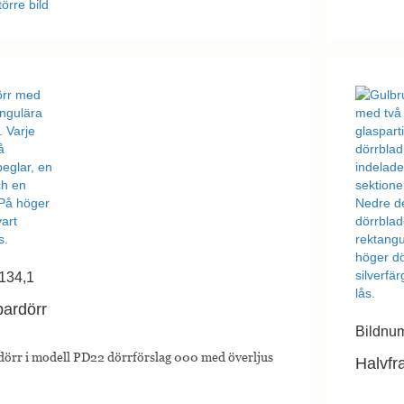
törre bild
134,1
pardörr
Bildnu
dörr i modell PD22 dörrförslag 000 med överljus
Halvfr