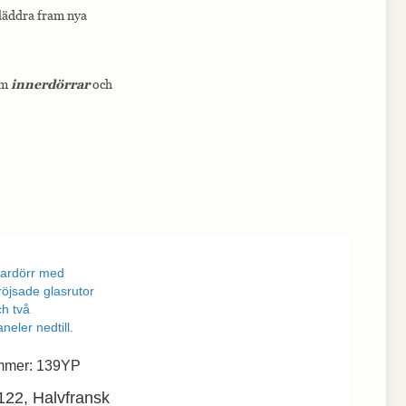
bläddra fram nya
om
innerdörrar
och
mmer: 139YP
22, Halvfransk