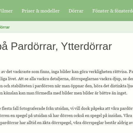
Filmer
Priser & modeller
Dörrar
Fönster & fönsterd
örrar
på Pardörrar, Ytterdörrar
av det vackraste som finns, inga bilder kan göra verkligheten rättvisa. Pa
liga livet. Att se alla vackra detaljerna, dörrspeglarnas vackra djup, se
n och stabiliteten i pardörren när man öppnar den, höra det distinkta lj
en känslan kan man förmedla med bilder men bilder är bättre än inget.
 flesta fall fotograferade från utsidan, vi vill dock påpeka att våra pardör
örren en spegel på utsidan så har dörren också en spegel på insidan. Våra
a pardörrar har alltid en äkta dörrspegel, våra dörrspeglar består aldrig av