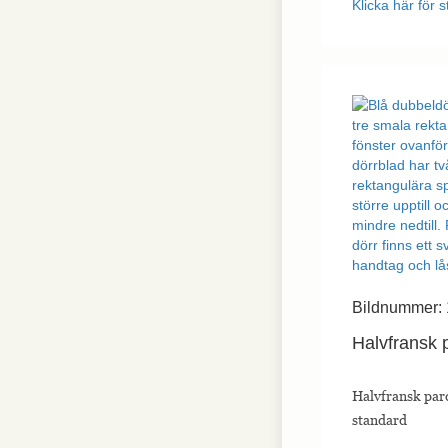
Klicka här för s
interagerar med
webbplatsen. Dessa
cookies hjälper till
att ge information
om mätvärden,
antal besökare,
avvisningsfrekvens,
trafikkälla etc.
Upplevelse
Upplevelse-cookies
används för att
förstå och
analysera de
viktigaste
prestandaindexen
Bildnummer: 
på webbplatsen
som hjälper till att
Halvfransk 
leverera en bättre
användarupplevelse
för besökarna. Om
Halvfransk par
du nekar dessa
cookies kommer
standard
viss funktionalitet
att försvinna från