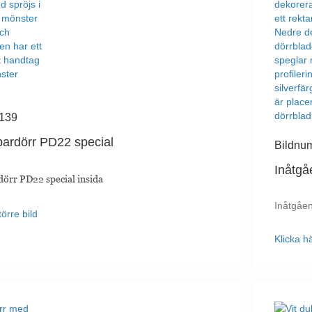
 139
pardörr PD22 special
Bildnu
Inåtgå
dörr PD22 special insida
Inåtgåen
törre bild
Klicka hä