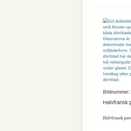
Nödvändiga
Nödvändiga
cookies är
avgörande för
webbplatsens
grundläggande
funktioner och
webbplatsen
fungerar inte
på det avsedda
sättet utan
dem. Dessa
cookies lagrar
inga personligt
identifierbara
Bildnummer:
uppgifter.
Halvfransk p
Statistik
Halvfransk pard
Statistik-cookies
används för att
förstå hur besökare