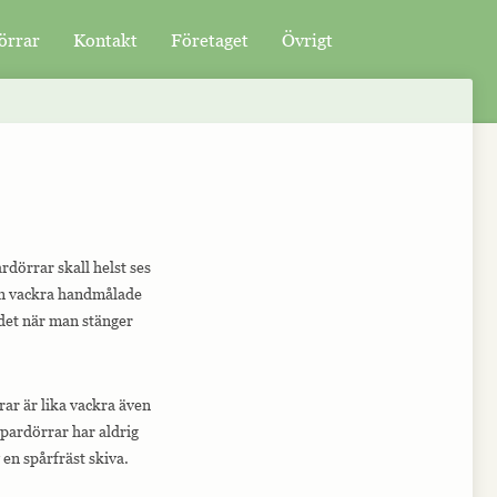
örrar
Kontakt
Företaget
Övrigt
rdörrar skall helst ses
 den vackra handmålade
udet när man stänger
rar är lika vackra även
 pardörrar har aldrig
 en spårfräst skiva.