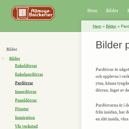
Hem
Bilder
×
Hem
»
Bilder
»
Pard
Bilder 
Bilder
Bilder
Enkeldörrar
Pardörrar är något 
Enkelpardörrar
och upplevas i verk
Pardörrar
ytan, känna tyngde
dörren. Inget av d
Innerdörrar
Paneldörrar
Pardörrarna är i de
Fönster
från insidan, har d
Inspiration
en slät insida, vår
Vår verkstad