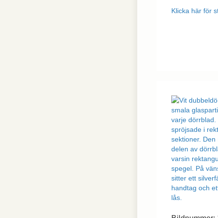
hemsidan.
Klicka här för s
Marknadsföring
Marknadsförings-
cookies används
för att leverera
besökare med
anpassade
annonser baserat
på de sidor de
besökte tidigare
och analysera
effektiviteten i
annonskampanjen.