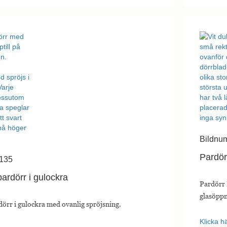
Bildnu
Pardör
 135
ardörr i gulockra
Pardörr 
glasöppn
örr i gulockra med ovanlig spröjsning.
Klicka hä