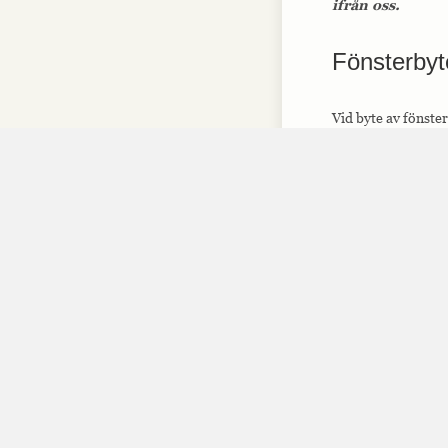
ifrån oss.
Fönsterbyt
Vid byte av fönste
rätt fönster i gamm
noga med att i sam
er.
Fönster me
Sedan gammalt så h
att tillverka stora
huset så att huset 
eller ett alldagligt 
För att få vackra f