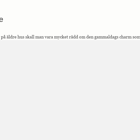
e
r på äldre hus skall man vara mycket rädd om den gammaldags charm som h
al stil betyder mycket för helhetsintrycket. Eftersom ni måttbeställer fön
band med offerten även rita upp fönstren så att ni ser att proportionerna 
d spröjs
ar man använt spröjs för att dela in fönster i mindre glasdelar eftersom d
 glasytor. I dag används spröjs till att ge fönstren ett vackert utseende som
blir vackert. Fönstren och dess utformning är ofta det som är skillnaden m
hus.
önster så måste fönstret ha äkta kittad spröjs, utanpåliggande spröjs eller s