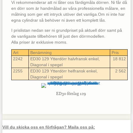
Vi rekommenderar att ni låter oss färdigmåla dörren. Ni får då
en dörr som är handmålad av våra professionella målare, en
målning som ger ett intryck utöver det vanliga.Om ni inte har
egna cylindrar så behöver ni även ett komplett lås.
I prislistan nedan ser ni grundpriset på aktuell dörr samt på
de vanligaste tillbehören till just den dörrmodellen.
Alla priser är exklusive moms.
Art
Benämning
Pris
2242
ED30 129 Ytterdörr halvfransk enkel,
18 812
Diagonal i spegel
2255
ED30 129 Ytterdörr helfransk enkel,
2 562
Diagonal i spegel
ED30 förslag 129
Vill du skicka oss en förfrågan? Maila oss på: