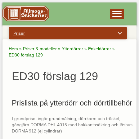
Priser
Hem
»
Priser & modeller
»
Ytterdörrar
»
Enkeldörrar
»
ED30 förslag 129
ED30 förslag 129
Prislista på ytterdörr och dörrtillbehör
I grundpriset ingår grundmålning, dörrkarm och tröskel,
gångjärn DORMA DHL 4015 med bakkantssäkring och låshus
DORMA 912 (ej cylindrar)