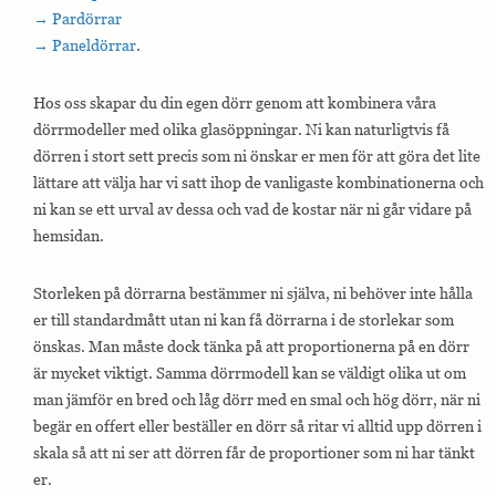
→ Pardörrar
→ Paneldörrar
.
Hos oss skapar du din egen dörr genom att kombinera våra
dörrmodeller med olika glasöppningar. Ni kan naturligtvis få
dörren i stort sett precis som ni önskar er men för att göra det lite
lättare att välja har vi satt ihop de vanligaste kombinationerna och
ni kan se ett urval av dessa och vad de kostar när ni går vidare på
hemsidan.
Storleken på dörrarna bestämmer ni själva, ni behöver inte hålla
er till standardmått utan ni kan få dörrarna i de storlekar som
önskas. Man måste dock tänka på att proportionerna på en dörr
är mycket viktigt. Samma dörrmodell kan se väldigt olika ut om
man jämför en bred och låg dörr med en smal och hög dörr, när ni
begär en offert eller beställer en dörr så ritar vi alltid upp dörren i
skala så att ni ser att dörren får de proportioner som ni har tänkt
er.