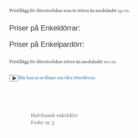
interagerar med
webbplatsen. Dessa
Pristillägg för dörrstorlekar som är större än modulmått 15×21.
cookies hjälper till
att ge information
om mätvärden,
Priser på Enkeldörrar
:
antal besökare,
avvisningsfrekvens,
trafikkälla etc.
Priser på Enkelpardörr
:
Upplevelse
Pristillägg för dörrstorlekar större än modulmått 10×21.
Upplevelse-cookies
används för att
förstå och
Här kan ni se filmer om våra ytterdörrar
.
analysera de
viktigaste
prestandaindexen
på webbplatsen
som hjälper till att
leverera en bättre
användarupplevelse
Halvfransk enkeldörr
för besökarna. Om
Foder nr 3
du nekar dessa
cookies kommer
viss funktionalitet
att försvinna från