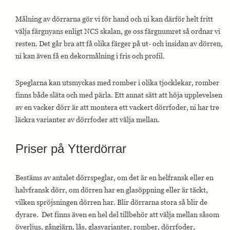
Målning av dörrarna gör vi för hand och ni kan därför helt fritt
välja färgnyans enligt NCS skalan, ge oss färgnumret så ordnar vi
resten. Det går bra att få olika färger på ut- och insidan av dörren,
ni kan även få en dekormålning i fris och profil.
Speglarna kan utsmyckas med romber i olika tjocklekar, romber
finns både släta och med pärla. Ett annat sätt att höja upplevelsen
av en vacker dörr är att montera ett vackert dörrfoder, ni har tre
läckra varianter av dörrfoder att välja mellan.
Priser på Ytterdörrar
Bestäms av antalet dörrspeglar, om det är en helfransk eller en
halvfransk dörr, om dörren har en glasöppning eller är täckt,
vilken spröjsningen dörren har. Blir dörrarna stora så blir de
dyrare. Det finns även en hel del tillbehör att välja mellan såsom
överljus, gångjärn, lås, glasvarianter, romber, dörrfoder,