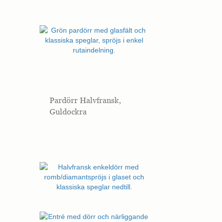
hemsidan.
Marknadsföring
Marknadsförings-
cookies används
för att leverera
besökare med
anpassade
annonser baserat
Pardörr Halvfransk,
på de sidor de
besökte tidigare
Guldockra
och analysera
effektiviteten i
annonskampanjen.