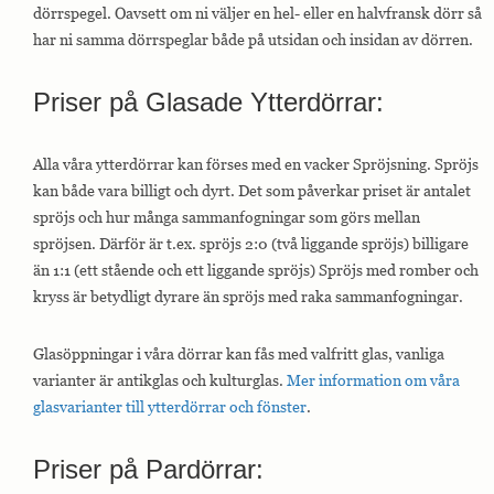
dörrspegel. Oavsett om ni väljer en hel- eller en halvfransk dörr så
har ni samma dörrspeglar både på utsidan och insidan av dörren.
Nödvändiga
Nödvändiga
Priser på Glasade Ytterdörrar:
cookies är
avgörande för
webbplatsens
Alla våra ytterdörrar kan förses med en vacker Spröjsning. Spröjs
grundläggande
funktioner och
kan både vara billigt och dyrt. Det som påverkar priset är antalet
webbplatsen
spröjs och hur många sammanfogningar som görs mellan
fungerar inte
på det avsedda
spröjsen. Därför är t.ex. spröjs 2:0 (två liggande spröjs) billigare
sättet utan
än 1:1 (ett stående och ett liggande spröjs) Spröjs med romber och
dem. Dessa
kryss är betydligt dyrare än spröjs med raka sammanfogningar.
cookies lagrar
inga personligt
identifierbara
Glasöppningar i våra dörrar kan fås med valfritt glas, vanliga
uppgifter.
varianter är antikglas och kulturglas.
Mer information om våra
glasvarianter till ytterdörrar och fönster
.
Statistik
Statistik-cookies
Priser på Pardörrar
:
används för att
förstå hur besökare