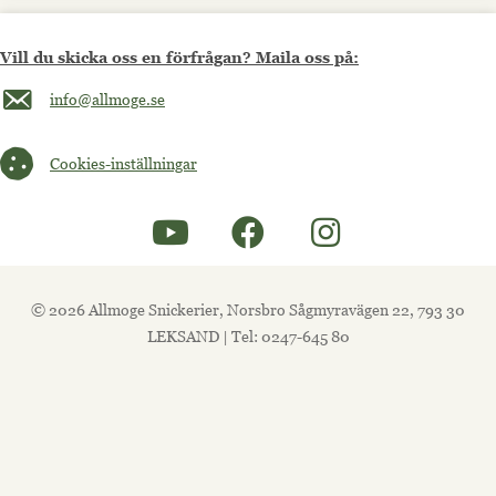
Vill du skicka oss en förfrågan? Maila oss på:
Maila oss på info@allmoge.se
info@allmoge.se
Cookies-inställningar
Cookies-inställningar
© 2026 Allmoge Snickerier, Norsbro Sågmyravägen 22, 793 30
LEKSAND | Tel: 0247-645 80