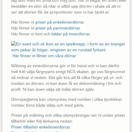
låg dörr med en smal och hög dörr, när ni begär en offert eller
beställer en dörr så ritar vi alltid upp dörren i skala så att ni
ser att dörren får de proportioner som ni har tänkt er.
Här finner ni
priser på enkelinnerdörrar
.
Här finner ni
priser på parinnerdörrar
.
Här finner ni kort och
bilder på innerdörrar
.
Här finner ni filmer om våra dörrar
Målning av innerdörrarna gör vi för hand och ni kan därför
helt fritt välja färgnyans enligt NCS skalan, ge oss färgnumret
så ordnar vi resten. Det går bra att få olika färger på ut- och
insidan av dörren, ni kan även få en dekormålning i fris och
profil. Ni kan även välja att måla dörren själv.
Dörrspeglarna kan utsmyckas med romber i olika tjocklekar,
romber finns både släta och med pärla.
Priser på målning och olika utsmyckningar ser ni under priser
tillbehör eller följ länkarna nedan:
Priser tillbehör enkelinnerdörrar
.