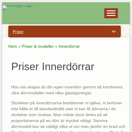
Priser
Hem
»
Priser & modeller
»
Innerdörrar
Priser Innerdörrar
Hos oss skapar du din egen innerdörr genom att kombinera
våra dörrmodeller med olika glasöppningar.
Storleken på innerdörrarna bestämmer ni själva, ni behöver
inte hålla er till standardmått utan ni kan få dörrarna i de
storlekar som önskas. Man måste dock tänka på att
proportionerna på en dörr är mycket viktigt. Samma
dörrmodell kan se väldigt olika ut om man jämför en bred och