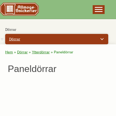
×
Dörrar
Dörrar
Hem
»
Dörrar
»
Ytterdörrar
»
Paneldörrar
Paneldörrar