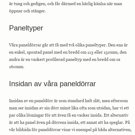
är tung och gedigen, och får därmed en härlig känlsa när man
öppnar och stänger.
Paneltyper
Våra paneldörrar går att få med två olika paneltyper. Den ena är
en enkel, spontad panel med en bredd om 113 eller 150mm, den
andra är en vackert profilerad paneltyp med en bredd om ca
160mm.
Insidan av våra paneldörrar
Insidan av en paneldörr är som standard helt slät, men eftersom
man ser insidan av sin dörr minst lika ofta som utsidan, har vi ett
par olika lösningar för att även få en vacker insida. Ett alternativ
är att ha panel även på dörrens insida, ett annat att ha speglar. På
vår bildsida för paneldörrar visar vi exempel på båda alternativen,