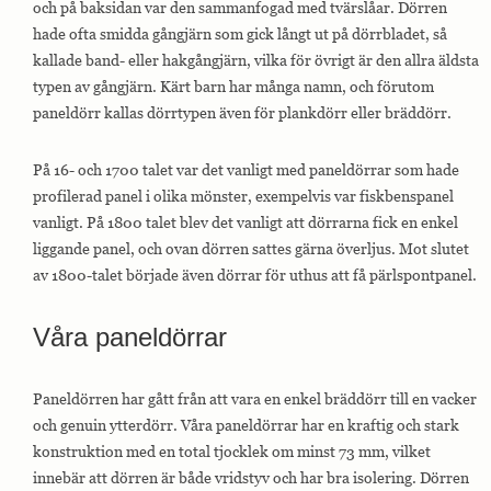
och på baksidan var den sammanfogad med tvärslåar. Dörren
hade ofta smidda gångjärn som gick långt ut på dörrbladet, så
kallade band- eller hakgångjärn, vilka för övrigt är den allra äldsta
typen av gångjärn. Kärt barn har många namn, och förutom
paneldörr kallas dörrtypen även för plankdörr eller bräddörr.
På 16- och 1700 talet var det vanligt med paneldörrar som hade
profilerad panel i olika mönster, exempelvis var fiskbenspanel
vanligt. På 1800 talet blev det vanligt att dörrarna fick en enkel
liggande panel, och ovan dörren sattes gärna överljus. Mot slutet
av 1800-talet började även dörrar för uthus att få pärlspontpanel.
Våra paneldörrar
Paneldörren har gått från att vara en enkel bräddörr till en vacker
och genuin ytterdörr. Våra paneldörrar har en kraftig och stark
konstruktion med en total tjocklek om minst 73 mm, vilket
innebär att dörren är både vridstyv och har bra isolering. Dörren