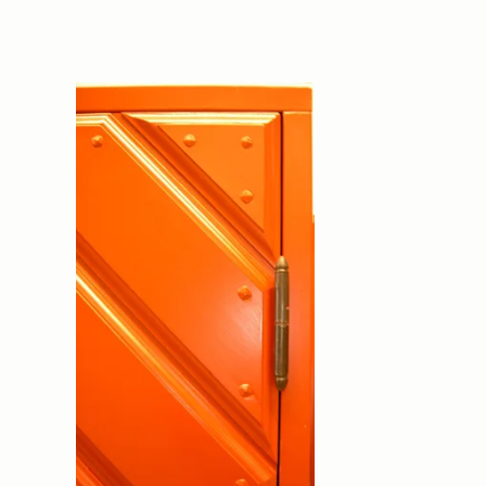
hemsidan.
Marknadsföring
Marknadsförings-
cookies används
för att leverera
besökare med
anpassade
annonser baserat
på de sidor de
besökte tidigare
och analysera
effektiviteten i
annonskampanjen.