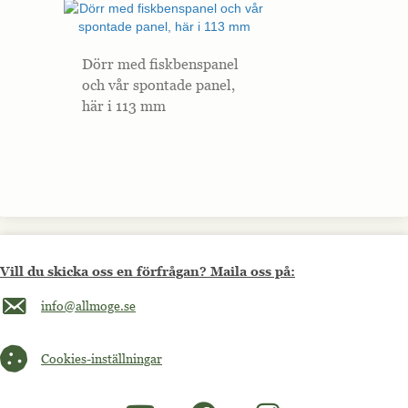
Dörr med fiskbenspanel
och vår spontade panel,
här i 113 mm
Vill du skicka oss en förfrågan? Maila oss på:
Maila oss på info@allmoge.se
info@allmoge.se
Cookies-inställningar
Cookies-inställningar