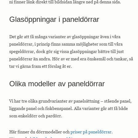
ni finner länk direkt till bildsidan längre ned på denna sida.
Glasöppningar i paneldörrar
Nödvändiga
Nödvändiga
cookies är
avgörande för
Det går att få många varianter av glasöppningar även i våra
webbplatsens
paneldörrar, i princip finns samma möjligheter som till våra
grundläggande
spegeldörrar, dock gör sig vissa glasöppningar bättre till just
funktioner och
webbplatsen
paneldörrar än andra. Hör av er med era önskemål och tankar, så
fungerar inte
tar vi gärna fram ett förslag åt er.
på det avsedda
sättet utan
dem. Dessa
Olika modeller av paneldörrar
cookies lagrar
inga personligt
identifierbara
uppgifter.
Vi har tre olika grundvarianter av panelsättning – stående panel,
liggande panel och fiskbenspanel. Alla varianter går att få både
som enkeldörr och pardörr.
Statistik
Statistik-cookies
används för att
Här finner du dörrmodeller och
priser på paneldörrar
.
förstå hur besökare