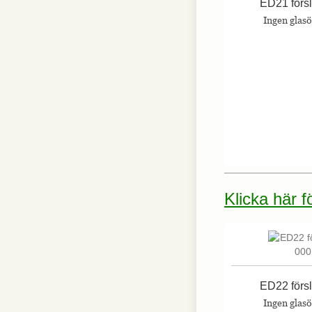
ED21 förs
Ingen glas
Klicka här 
ED22 förs
Ingen glas