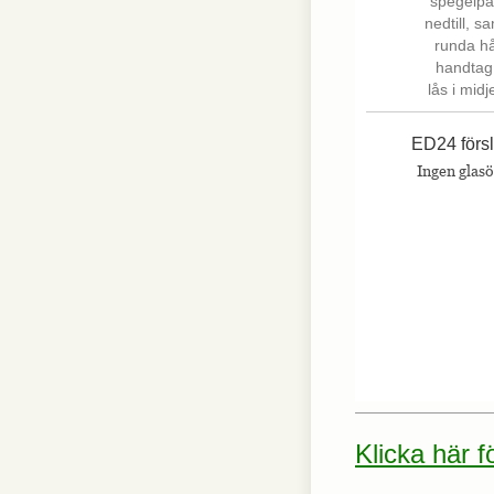
hemsidan.
Marknadsföring
Marknadsförings-
cookies används
ED24 förs
för att leverera
besökare med
Ingen glas
anpassade
annonser baserat
på de sidor de
besökte tidigare
och analysera
effektiviteten i
annonskampanjen.
Klicka här 