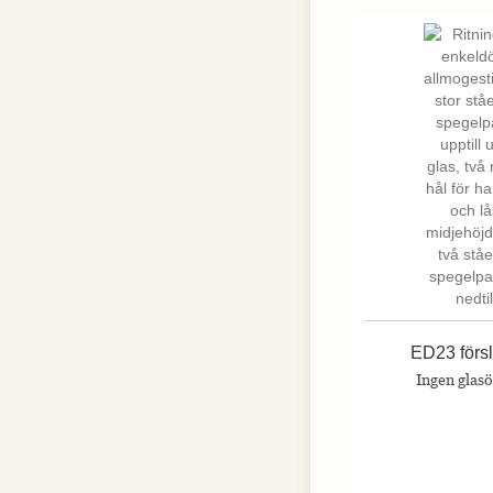
Nödvändiga
Nödvändiga
cookies är
avgörande för
webbplatsens
grundläggande
funktioner och
webbplatsen
fungerar inte
på det avsedda
sättet utan
dem. Dessa
cookies lagrar
inga personligt
identifierbara
ED23 förs
uppgifter.
Ingen glas
Statistik
Statistik-cookies
används för att
förstå hur besökare