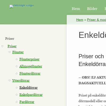
Hem
Bilder
×
Hem
»
Priser & mod
Enkeld
Priser
Priser
Fönster
Priser och 
Fönsterpriser
Enkeldörra
Allmogefönster
Fönsterdörrar
– OBS! EJ AKT
Ytterdörrar
DAGSAKTUELLA
Enkeldörrar
Enkelpardörrar
Priset på enkeldörr
dörrmodell eller o
Pardörrar