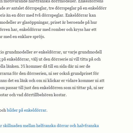
 än motsvarande halvfranska dörrmodeller. Enkeldörrens
nde av antalet dörrspeglar, tre dörrspeglar på en enkeldörr
pris än en dörr med två dörrspeglar. Enkeldörrar kan
odeller av glasöppningar, priset är beroende på hur
örren har, enkeldörrar med romber och kryss har ett
ar med en enklare spröjs.
tio grundmodeller av enkeldörrar, ur varje grundmodell
g på enkeldörrar, välj ut den dörrserie ni vill titta på och
lla länken. Ni kommer då till en sida där ni ser de
rrarna för den dörrserien, ni ser också grundpriset för
inns det en länk och om ni klickar er vidare kommer ni att
som passar till just den enkeldörren som ni tittar på, ni ser
star och vad dörrtillbehören kostar.
 och
bilder på enkeldörrar
.
r skillnaden mellan helfranska dörrar och halvfranska