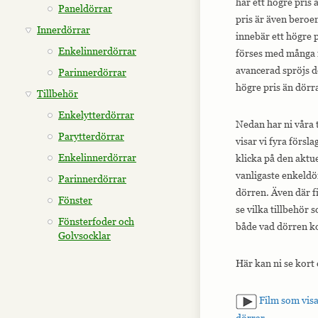
har ett högre pris
Paneldörrar
pris är även beroe
Innerdörrar
innebär ett högre 
Enkelinnerdörrar
förses med många m
avancerad spröjs d
Parinnerdörrar
högre pris än dörr
Tillbehör
Enkelytterdörrar
Nedan har ni våra 
Parytterdörrar
visar vi fyra försla
Enkelinnerdörrar
klicka på den aktue
vanligaste enkeldö
Parinnerdörrar
dörren. Även där f
Fönster
se vilka tillbehör 
Fönsterfoder och
både vad dörren ko
Golvsocklar
Här kan ni se kort
Film som visa
dörrar
.