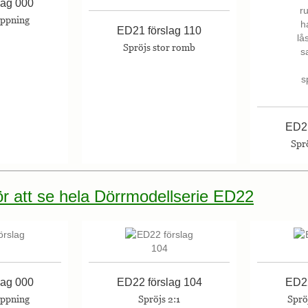
lag 000
öppning
ED21 förslag 110
Spröjs stor romb
ED21
Sprö
för att se hela Dörrmodellserie ED22
lag 000
ED22 förslag 104
ED22
öppning
Spröjs 2:1
Spröj