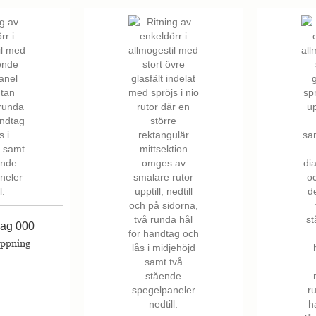
lag 000
öppning