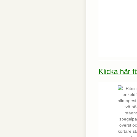
interagerar med
webbplatsen. Dessa
cookies hjälper till
att ge information
om mätvärden,
antal besökare,
avvisningsfrekvens,
trafikkälla etc.
Upplevelse
Upplevelse-cookies
används för att
Klicka här 
förstå och
analysera de
viktigaste
prestandaindexen
på webbplatsen
som hjälper till att
leverera en bättre
användarupplevelse
för besökarna. Om
du nekar dessa
cookies kommer
viss funktionalitet
att försvinna från