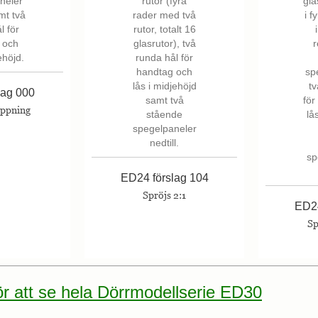
lag 000
öppning
ED24 förslag 104
Spröjs 2:1
ED24
Sp
för att se hela Dörrmodellserie ED30