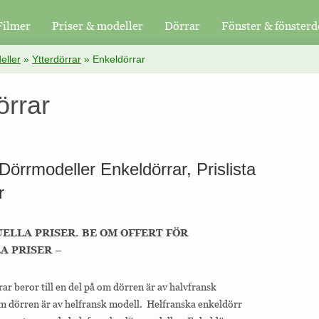
Filmer
Priser & modeller
Dörrar
Fönster & fönsterd
eller
»
Ytterdörrar
»
Enkeldörrar
örrar
Dörrmodeller Enkeldörrar, Prislista
r
UELLA PRISER. BE OM OFFERT FÖR
 PRISER –
ar beror till en del på om dörren är av halvfransk
m dörren är av helfransk modell. Helfranska enkeldörr