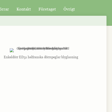
örrar
Kontakt
Företaget
Övrigt
Enkeldörr ED31 helfranska dörrspeglar blyglasning