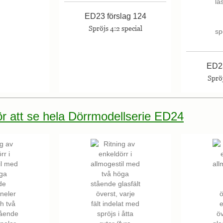
ED23 förslag 124
Spröjs 4:2 special
ED23
Spröj
för att se hela Dörrmodellserie ED24