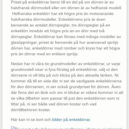
Priset på enkeldörrar beror till en del på om dörren är av
halvfransk dörrmodell eller om dörren är av helfransk modell.
Helfranska enkeldörr har ett högre pris än motsvarande
halvfranska dörrmodeller. Enkeldörrens pris är även
beroende av antalet dörrspeglar, tre dörrspeglar på en
enkeldörr innebär ett högre pris än en dörr med två
dörrspeglar. Enkeldörrar kan förses med många modeller av
glasöppningar, priset är beroende på hur avancerad spröjs
dörren har, enkeldörrar med romber och kryss har ett högre
pris än dörrar med en enklare spröjs.
Nedan har ni våra tio grundmodeller av enkeldörrar, ur varje
grundmodell visar vi fyra förslag på enkeldörrar, välj ut den
dörrserie ni vill titta på och klicka på den aktuella länken. Ni
kommer då till en sida där ni ser de vanligaste enkeldörrarna
för den dörrserien, ni ser också grundpriset för dörren. Även
där finns det en länk och om ni klickar er vidare kommer ni att
se vilka tillbehör som passar till just den enkeldörren som ni
tittar på, ni ser både vad dörren kostar och vad
dörrtillbehören kostar.
Här kan ni se kort och
bilder på enkeldörrar
.