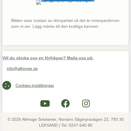
Bilden visar insidan av dörrpartiet så det är innerpardörren
som ni ser. Lägg märke till den kraftiga karmen.
Vill du skicka oss en förfrågan? Maila oss på:
info@allmoge.se
Maila oss på info@allmoge.se
Cookies-inställningar
Cookies-inställningar
© 2026 Allmoge Snickerier, Norsbro Sågmyravägen 22, 793 30
LEKSAND | Tel: 0247-645 80