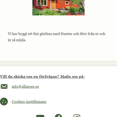
Vi har byggt ett fint gästhus med fönster och dörr från er och
är så nöjda.
Vill du skicka oss en förfrågan? Maila oss på:
Maila oss på info@allmoge.se
info@allmoge.se
Cookies-inställningar
Cookies-inställningar