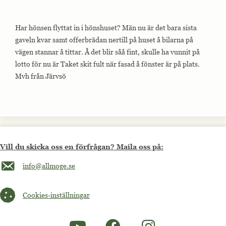
Har hönsen flyttat in i hönshuset? Män nu är det bara sista
gaveln kvar samt offerbrädan nertill på huset å bilarna på
vägen stannar å tittar. Å det blir såå fint, skulle ha vunnit på
lotto för nu är Taket skit fult när fasad å fönster är på plats.
Mvh från Järvsö
Vill du skicka oss en förfrågan? Maila oss på:
Maila oss på info@allmoge.se
info@allmoge.se
Cookies-inställningar
Cookies-inställningar