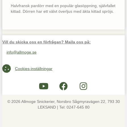
Halvfransk pardörr med en populär glasöppning, självfallet
kittad. Dörren har ett välvt överljus med äkta kittad spröjs.
Vill du skicka oss en förfrågan? Maila oss på:
info@allmoge.se
Maila oss på info@allmoge.se
Cookies-inställningar
Cookies-inställningar
© 2026 Allmoge Snickerier, Norsbro Sågmyravägen 22, 793 30
LEKSAND | Tel: 0247-645 80