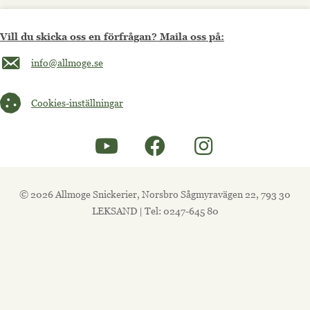
Vill du skicka oss en förfrågan? Maila oss på:
Maila oss på info@allmoge.se
info@allmoge.se
Cookies-inställningar
Cookies-inställningar
© 2026 Allmoge Snickerier, Norsbro Sågmyravägen 22, 793 30
LEKSAND | Tel: 0247-645 80