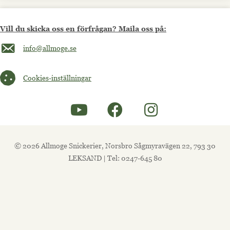
Vill du skicka oss en förfrågan? Maila oss på:
Maila oss på info@allmoge.se
info@allmoge.se
Cookies-inställningar
Cookies-inställningar
© 2026 Allmoge Snickerier, Norsbro Sågmyravägen 22, 793 30
LEKSAND | Tel: 0247-645 80