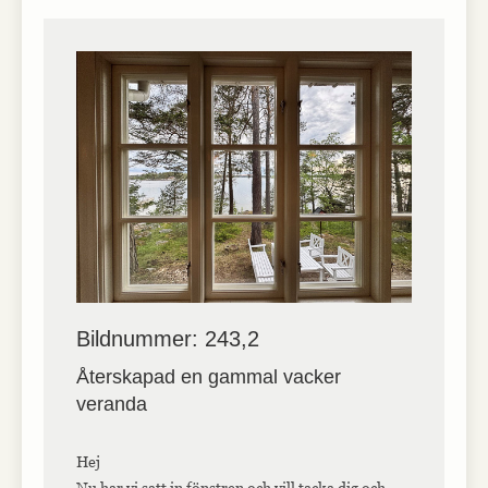
Bildnummer: 243,2
Återskapad en gammal vacker
veranda
Hej
Nu har vi satt in fönstren och vill tacka dig och