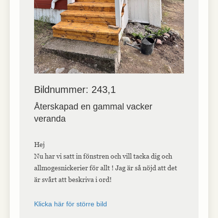
interagerar med
webbplatsen. Dessa
cookies hjälper till
att ge information
om mätvärden,
antal besökare,
avvisningsfrekvens,
trafikkälla etc.
Bildnummer: 243,1
Upplevelse
Upplevelse-cookies
Återskapad en gammal vacker
används för att
veranda
förstå och
analysera de
viktigaste
prestandaindexen
Hej
på webbplatsen
Nu har vi satt in fönstren och vill tacka dig och
som hjälper till att
allmogesnickerier för allt ! Jag är så nöjd att det
leverera en bättre
användarupplevelse
är svårt att beskriva i ord!
för besökarna. Om
du nekar dessa
cookies kommer
Klicka här för större bild
viss funktionalitet
att försvinna från