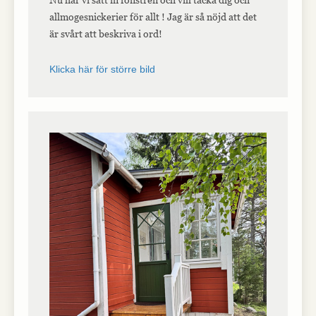
allmogesnickerier för allt ! Jag är så nöjd att det
är svårt att beskriva i ord!
Nödvändiga
Nödvändiga
Klicka här för större bild
cookies är
avgörande för
webbplatsens
grundläggande
funktioner och
webbplatsen
fungerar inte
på det avsedda
sättet utan
dem. Dessa
cookies lagrar
inga personligt
identifierbara
uppgifter.
Statistik
Statistik-cookies
används för att
förstå hur besökare