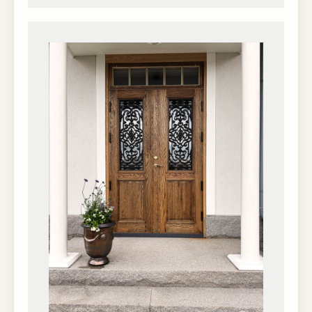
hemsidan.
Marknadsföring
Marknadsförings-
cookies används
för att leverera
besökare med
anpassade
annonser baserat
på de sidor de
besökte tidigare
och analysera
effektiviteten i
annonskampanjen.