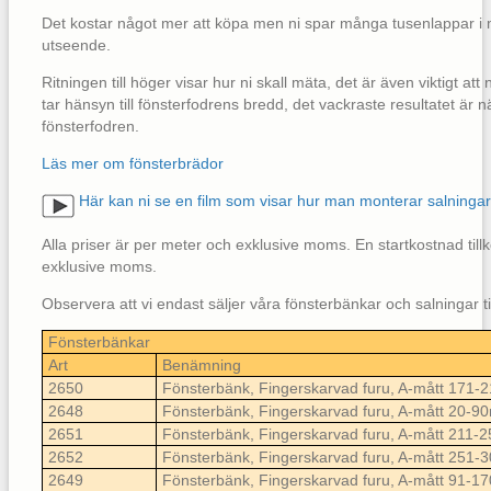
Det kostar något mer att köpa men ni spar många tusenlappar i 
utseende.
Ritningen till höger visar hur ni skall mäta, det är även viktigt a
tar hänsyn till fönsterfodrens bredd, det vackraste resultatet är
fönsterfodren.
Läs mer om fönsterbrädor
Här kan ni se en film som visar hur man monterar salningar
Alla priser är per meter och exklusive moms. En startkostnad til
exklusive moms.
Observera att vi endast säljer våra fönsterbänkar och salningar ti
Fönsterbänkar
Art
Benämning
2650
Fönsterbänk, Fingerskarvad furu, A-mått 171
2648
Fönsterbänk, Fingerskarvad furu, A-mått 20-
2651
Fönsterbänk, Fingerskarvad furu, A-mått 211
2652
Fönsterbänk, Fingerskarvad furu, A-mått 251
2649
Fönsterbänk, Fingerskarvad furu, A-mått 91-