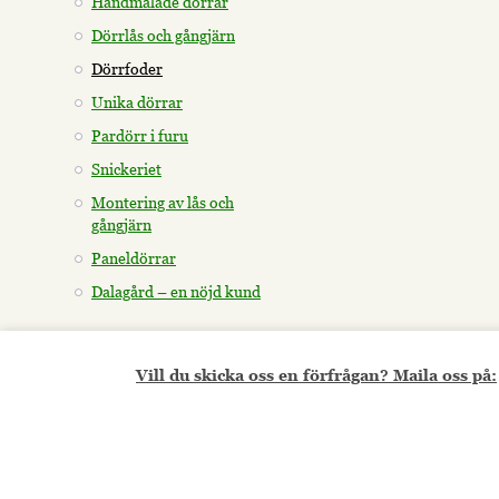
Handmålade dörrar
Dörrlås och gångjärn
Dörrfoder
Unika dörrar
Pardörr i furu
Snickeriet
Montering av lås och
gångjärn
Paneldörrar
Dalagård – en nöjd kund
Vill du skicka oss en förfrågan? Maila oss på: