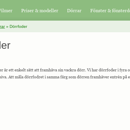
Filmer
Priser & modeller
Dörrar
Fönster & fönsterd
rar
»
Dörrfoder
der
r är ett enkelt sätt att framhäva sin vackra dörr. Vi har dörrfoder i fyra 
lusiva. Att måla dörrfodret i samma färg som dörren framhäver entrén på 