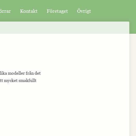
örrar
Kontakt
Företaget
Övrigt
olika modeller från det
ett mycket smakfullt