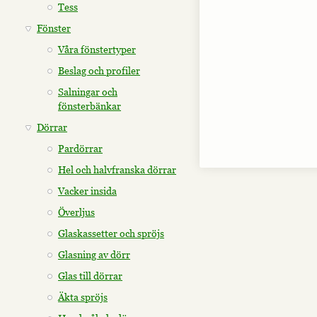
Tess
Fönster
Våra fönstertyper
Beslag och profiler
Salningar och
fönsterbänkar
Dörrar
Pardörrar
Hel och halvfranska dörrar
Vacker insida
Överljus
Glaskassetter och spröjs
Glasning av dörr
Glas till dörrar
Äkta spröjs