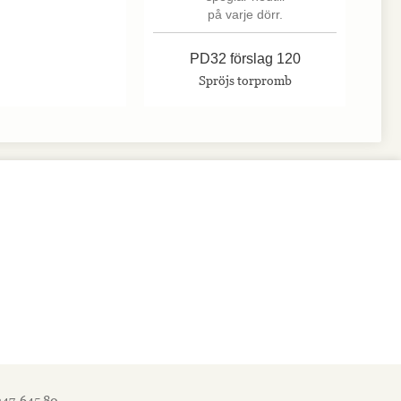
PD32 förslag 120
Spröjs torpromb
247-645 80