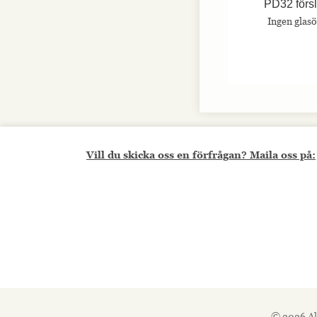
PD32 förs
hemsidan.
Ingen glas
Marknadsföring
Marknadsförings-
cookies används
för att leverera
besökare med
anpassade
annonser baserat
på de sidor de
besökte tidigare
Vill du skicka oss en förfrågan? Maila oss på:
och analysera
effektiviteten i
annonskampanjen.
© 2026 Al