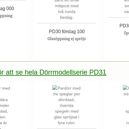
lag 000
öppning
PD30
PD30 förslag 100
Sp
Glasöppning ej spröjs
för att se hela Dörrmodellserie PD31