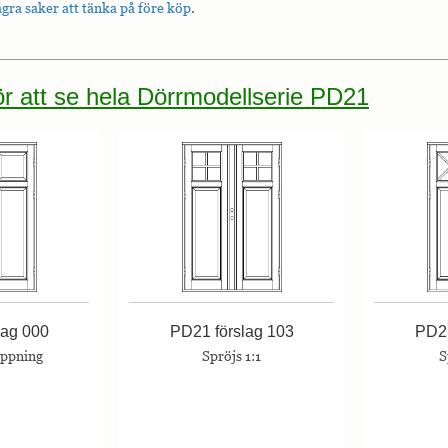
gra saker att tänka på före köp
.
för att se hela Dörrmodellserie PD21
lag 000
PD21 förslag 103
PD21
öppning
Spröjs 1:1
S