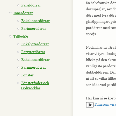
än halvfranska dör
Paneldörrar
dörrspeglar, sex d
Innerdörrar
dörr med fyra dör
Enkelinnerdörrar
glasöppningar, pri
pardörrar med romb
Parinnerdörrar
spröjs.
Tillbehör
Enkelytterdörrar
Nedan har ni våra
Parytterdörrar
visar vi fyra försla
Enkelinnerdörrar
klicka på den aktue
vanligaste pardörr
Parinnerdörrar
dubbeldörren. Där 
Fönster
ni att se vilka till
Fönsterfoder och
ser både vad pardö
Golvsocklar
Här kan ni se kort
Film som visa