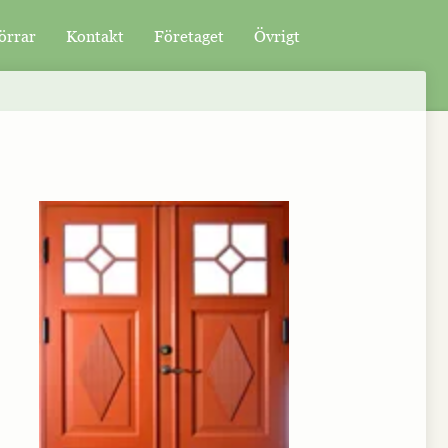
örrar
Kontakt
Företaget
Övrigt