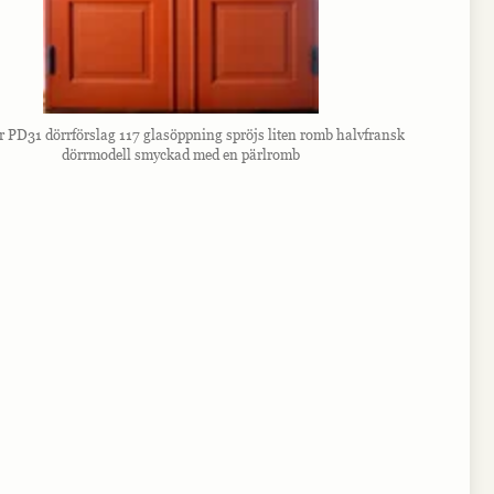
r PD31 dörrförslag 117 glasöppning spröjs liten romb halvfransk
dörrmodell smyckad med en pärlromb