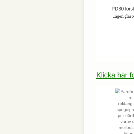
PD30 förs
Ingen glas
Nödvändiga
Nödvändiga
cookies är
avgörande för
webbplatsens
grundläggande
funktioner och
webbplatsen
fungerar inte
på det avsedda
sättet utan
Klicka här 
dem. Dessa
cookies lagrar
inga personligt
identifierbara
uppgifter.
Statistik
Statistik-cookies
används för att
förstå hur besökare