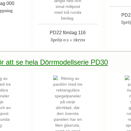
lag 000
öppning
PD22
Spröj
PD22 förslag 116
Spröjs 0:1 + 2kryss
för att se hela Dörrmodellserie PD30