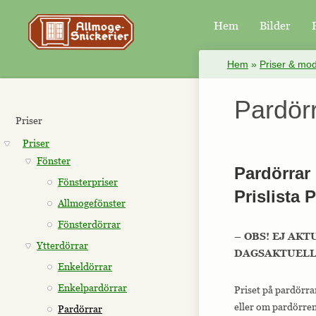
Hem
Bilder
×
Hem
»
Priser & mod
Pardör
Priser
Priser
Fönster
Pardörrar
Fönsterpriser
Prislista 
Allmogefönster
Fönsterdörrar
– OBS! EJ AKT
Ytterdörrar
DAGSAKTUELLA
Enkeldörrar
Enkelpardörrar
Priset på pardörra
eller om pardörren
Pardörrar