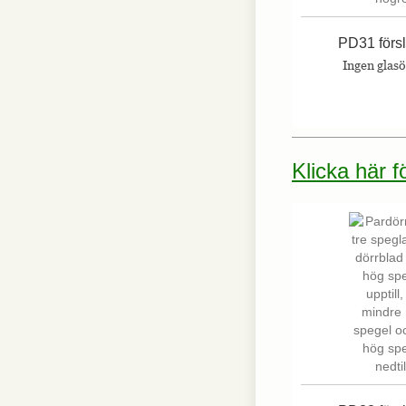
interagerar med
webbplatsen. Dessa
cookies hjälper till
PD31 förs
att ge information
Ingen glas
om mätvärden,
antal besökare,
avvisningsfrekvens,
trafikkälla etc.
Klicka här 
Upplevelse
Upplevelse-cookies
används för att
förstå och
analysera de
viktigaste
prestandaindexen
på webbplatsen
som hjälper till att
leverera en bättre
användarupplevelse
för besökarna. Om
du nekar dessa
cookies kommer
viss funktionalitet
att försvinna från