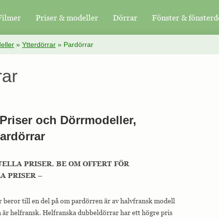
Filmer
Priser & modeller
Dörrar
Fönster & fönsterd
eller
»
Ytterdörrar
»
Pardörrar
rar
 Priser och Dörrmodeller,
Pardörrar
UELLA PRISER. BE OM OFFERT FÖR
 PRISER –
r beror till en del på om pardörren är av halvfransk modell
 är helfransk. Helfranska dubbeldörrar har ett högre pris