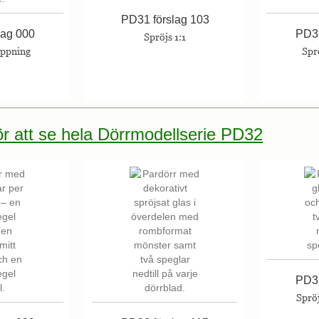
PD31 förslag 103
lag 000
PD31
Spröjs 1:1
öppning
Spr
för att se hela Dörrmodellserie PD32
PD32
Spröj