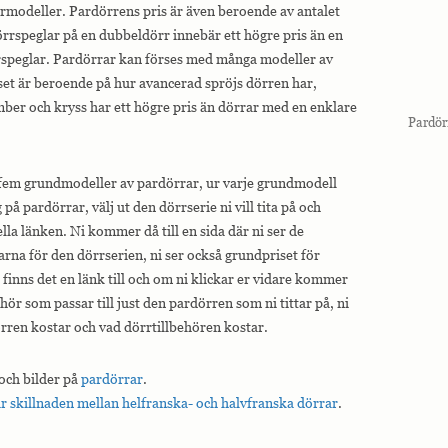
rmodeller. Pardörrens pris är även beroende av antalet
örrspeglar på en dubbeldörr innebär ett högre pris än en
rspeglar. Pardörrar kan förses med många modeller av
set är beroende på hur avancerad spröjs dörren har,
er och kryss har ett högre pris än dörrar med en enklare
Pardör
 fem grundmodeller av pardörrar, ur varje grundmodell
g på pardörrar, välj ut den dörrserie ni vill tita på och
lla länken. Ni kommer då till en sida där ni ser de
arna för den dörrserien, ni ser också grundpriset för
finns det en länk till och om ni klickar er vidare kommer
behör som passar till just den pardörren som ni tittar på, ni
rren kostar och vad dörrtillbehören kostar.
 och bilder på
pardörrar
.
r skillnaden mellan helfranska- och halvfranska dörrar
.