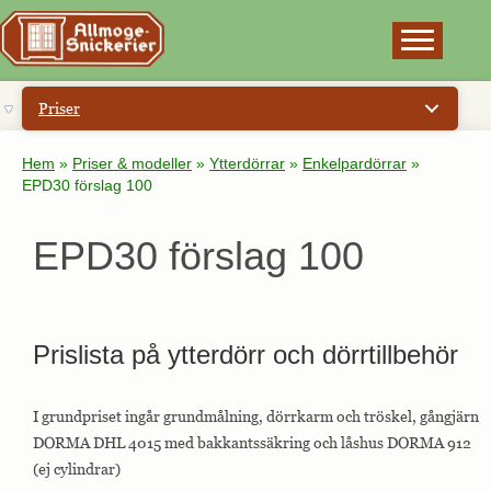
×
Priser
Hem
»
Priser & modeller
»
Ytterdörrar
»
Enkelpardörrar
»
EPD30 förslag 100
EPD30 förslag 100
Prislista på ytterdörr och dörrtillbehör
I grundpriset ingår grundmålning, dörrkarm och tröskel, gångjärn
DORMA DHL 4015 med bakkantssäkring och låshus DORMA 912
(ej cylindrar)