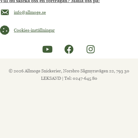
Vill du skicka oss en förfrågan? Maila oss på:
Maila oss på info@allmoge.se
info@allmoge.se
Cookies-inställningar
Cookies-inställningar
© 2026 Allmoge Snickerier, Norsbro Sågmyravägen 22, 793 30
LEKSAND | Tel: 0247-645 80