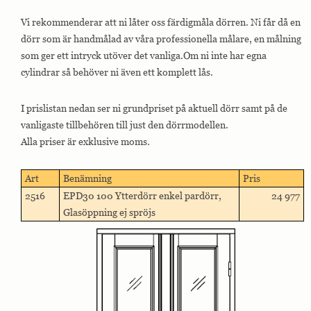
Vi rekommenderar att ni låter oss färdigmåla dörren. Ni får då en
dörr som är handmålad av våra professionella målare, en målning
som ger ett intryck utöver det vanliga.Om ni inte har egna
cylindrar så behöver ni även ett komplett lås.
I prislistan nedan ser ni grundpriset på aktuell dörr samt på de
vanligaste tillbehören till just den dörrmodellen.
Alla priser är exklusive moms.
Art
Benämning
Pris
2516
EPD30 100 Ytterdörr enkel pardörr,
24 977
Glasöppning ej spröjs