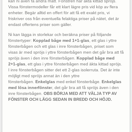
kan ni även få andra mått. Fönstren har äkta kittad spröjs.
Vissa fönstermodeller får ett klart lägre pris vid köp av flera
enheter. Begär alltid en offert för att få ett exakt pris, vi
friskriver oss från eventuella felaktiga priser på nätet, det är
endast offertens priser som gäller.
Ni kan lägga in storlekar och beräkna priser på följande
fönstertyper:
Kopplad båge med 1+1-glas
, ett glas i yttre
fönsterbågen och ett glas i inre fönsterbågen, priset som
visas är med spröjs i yttre fönsterbågen men det går bra att få
spröjs även i den inre fönsterbågen.
Kopplad båge med
2+1-glas
, ett glas i yttre fönsterbågen med äkta kittad spröjs.
I inre fönsterbågen sitter det ett 2-glas isolerruta. Det är inte
möjligt med spröjs annat än i den yttre
fönsterbågen.
Enkelglas
med enkel fönsterbåge.
Enkelglas
med lösa innerfönste
r, det går bra att få spröjs även i den
inre fönsterbågen.
OBS BÖRJA MED ATT VÄLJA TYP AV
FÖNSTER OCH LÄGG SEDAN IN BREDD OCH HÖJD.