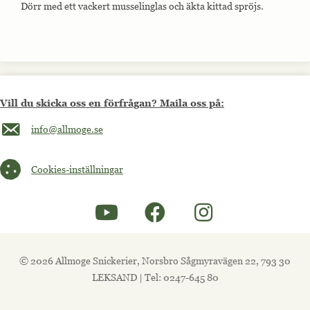
Dörr med ett vackert musselinglas och äkta kittad spröjs.
Vill du skicka oss en förfrågan? Maila oss på:
Maila oss på info@allmoge.se
info@allmoge.se
Cookies-inställningar
Cookies-inställningar
© 2026 Allmoge Snickerier, Norsbro Sågmyravägen 22, 793 30
LEKSAND | Tel: 0247-645 80