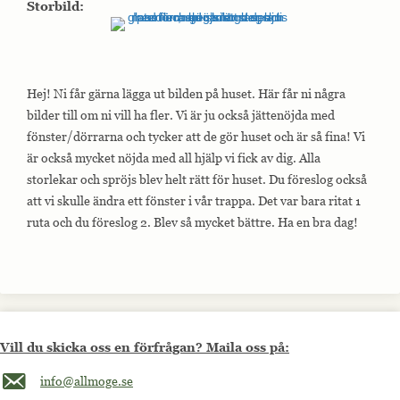
Storbild:
Hej! Ni får gärna lägga ut bilden på huset. Här får ni några
bilder till om ni vill ha fler. Vi är ju också jättenöjda med
fönster/dörrarna och tycker att de gör huset och är så fina! Vi
är också mycket nöjda med all hjälp vi fick av dig. Alla
storlekar och spröjs blev helt rätt för huset. Du föreslog också
att vi skulle ändra ett fönster i vår trappa. Det var bara ritat 1
ruta och du föreslog 2. Blev så mycket bättre. Ha en bra dag!
Vill du skicka oss en förfrågan? Maila oss på:
Maila oss på info@allmoge.se
info@allmoge.se