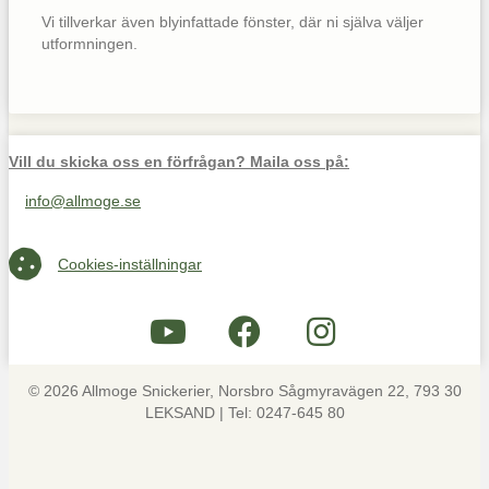
Vi tillverkar även blyinfattade fönster, där ni själva väljer
utformningen.
Vill du skicka oss en förfrågan? Maila oss på:
info@allmoge.se
Maila oss på info@allmoge.se
Cookies-inställningar
Cookies-inställningar
© 2026 Allmoge Snickerier, Norsbro Sågmyravägen 22, 793 30
LEKSAND | Tel: 0247-645 80