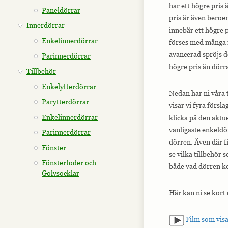
har ett högre pris
Paneldörrar
pris är även beroe
Innerdörrar
innebär ett högre 
Enkelinnerdörrar
förses med många m
avancerad spröjs d
Parinnerdörrar
högre pris än dörr
Tillbehör
Enkelytterdörrar
Nedan har ni våra 
Parytterdörrar
visar vi fyra försla
Enkelinnerdörrar
klicka på den aktue
vanligaste enkeldö
Parinnerdörrar
dörren. Även där f
Fönster
se vilka tillbehör 
Fönsterfoder och
både vad dörren ko
Golvsocklar
Här kan ni se kort
Film som visa