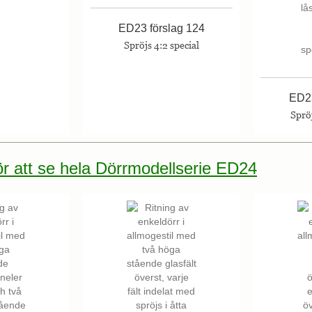
ED23 förslag 124
Spröjs 4:2 special
ED23
Spröj
för att se hela Dörrmodellserie ED24