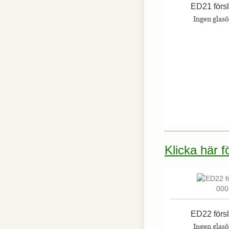
ED21 förs
Ingen glas
Klicka här 
ED22 förs
Ingen glas