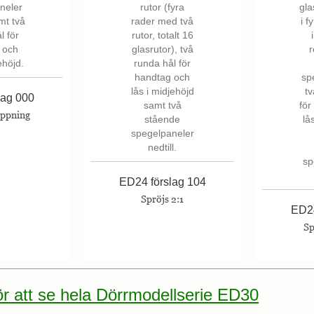
lag 000
öppning
ED24 förslag 104
Spröjs 2:1
ED24
Sp
för att se hela Dörrmodellserie ED30