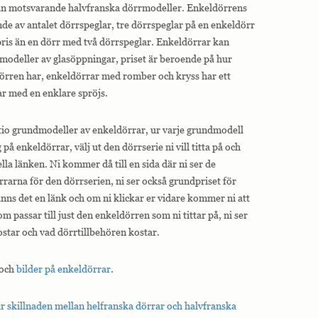
 än motsvarande halvfranska dörrmodeller. Enkeldörrens
nde av antalet dörrspeglar, tre dörrspeglar på en enkeldörr
pris än en dörr med två dörrspeglar. Enkeldörrar kan
odeller av glasöppningar, priset är beroende på hur
örren har, enkeldörrar med romber och kryss har ett
ar med en enklare spröjs.
tio grundmodeller av enkeldörrar, ur varje grundmodell
g på enkeldörrar, välj ut den dörrserie ni vill titta på och
lla länken. Ni kommer då till en sida där ni ser de
rrarna för den dörrserien, ni ser också grundpriset för
inns det en länk och om ni klickar er vidare kommer ni att
som passar till just den enkeldörren som ni tittar på, ni ser
star och vad dörrtillbehören kostar.
 och
bilder på enkeldörrar
.
r skillnaden mellan helfranska dörrar och halvfranska