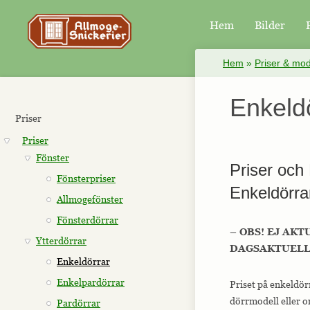
Hem
Bilder
×
Hem
»
Priser & mod
Enkeld
Priser
Priser
Fönster
Priser och 
Fönsterpriser
Enkeldörra
Allmogefönster
Fönsterdörrar
– OBS! EJ AKT
Ytterdörrar
DAGSAKTUELLA
Enkeldörrar
Enkelpardörrar
Priset på enkeldörr
dörrmodell eller o
Pardörrar