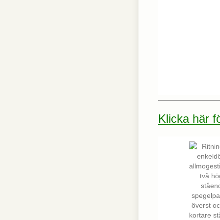
interagerar med
webbplatsen. Dessa
cookies hjälper till
att ge information
om mätvärden,
antal besökare,
avvisningsfrekvens,
trafikkälla etc.
Upplevelse
Upplevelse-cookies
används för att
Klicka här 
förstå och
analysera de
viktigaste
prestandaindexen
på webbplatsen
som hjälper till att
leverera en bättre
användarupplevelse
för besökarna. Om
du nekar dessa
cookies kommer
viss funktionalitet
att försvinna från