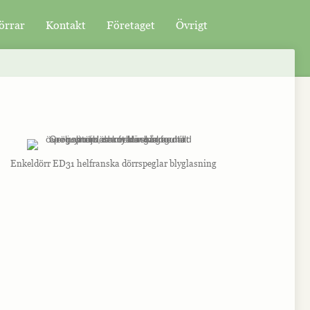
örrar
Kontakt
Företaget
Övrigt
Enkeldörr ED31 helfranska dörrspeglar blyglasning