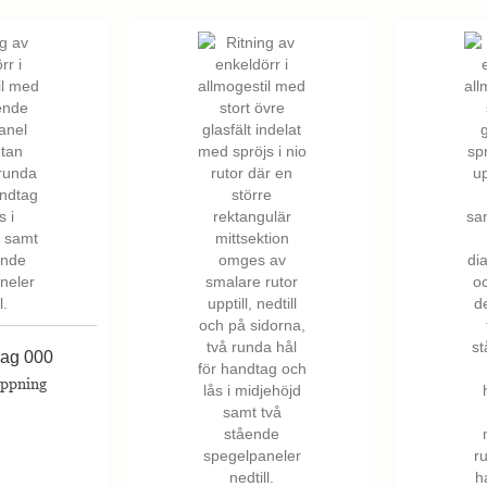
lag 000
öppning