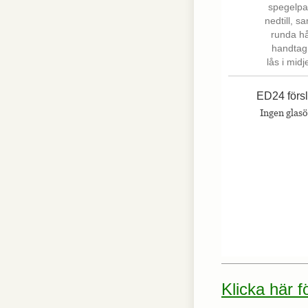
hemsidan.
Marknadsföring
Marknadsförings-
cookies används
för att leverera
ED24 förs
besökare med
Ingen glas
anpassade
annonser baserat
på de sidor de
besökte tidigare
och analysera
effektiviteten i
annonskampanjen.
Klicka här 