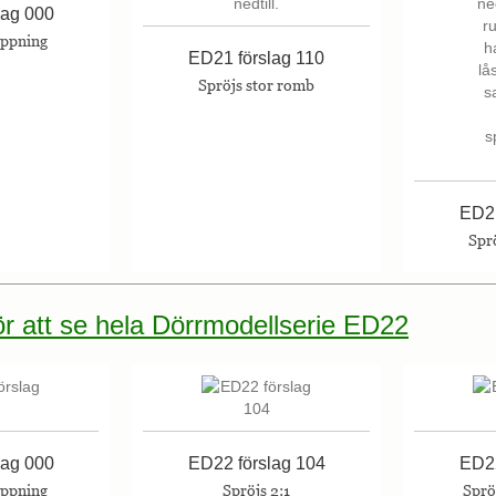
lag 000
öppning
ED21 förslag 110
Spröjs stor romb
ED21
Sprö
för att se hela Dörrmodellserie ED22
lag 000
ED22 förslag 104
ED22
öppning
Spröjs 2:1
Spröj