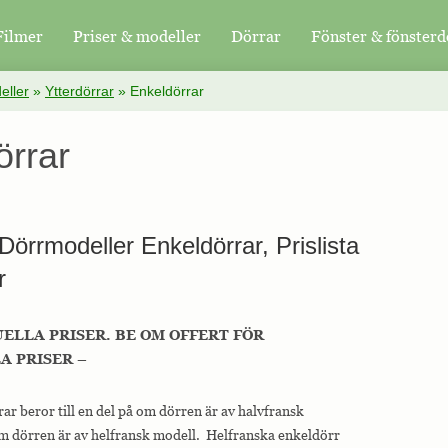
Filmer
Priser & modeller
Dörrar
Fönster & fönsterd
eller
»
Ytterdörrar
»
Enkeldörrar
örrar
Dörrmodeller Enkeldörrar, Prislista
r
UELLA PRISER. BE OM OFFERT FÖR
 PRISER –
ar beror till en del på om dörren är av halvfransk
m dörren är av helfransk modell. Helfranska enkeldörr