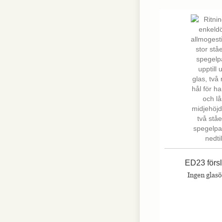
Nödvändiga
Nödvändiga
cookies är
avgörande för
webbplatsens
grundläggande
funktioner och
webbplatsen
fungerar inte
på det avsedda
sättet utan
dem. Dessa
cookies lagrar
inga personligt
identifierbara
uppgifter.
ED23 förs
Ingen glas
Statistik
Statistik-cookies
används för att
förstå hur besökare