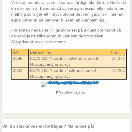
Vi rekommenderar att ni låter oss färdigmåla dörren. Ni får då
en dörr som är handmålad av våra professionella målare, en
målning som ger ett intryck utöver det vanliga.Om ni inte har
egna cylindrar så behöver ni även ett komplett lås.
I prislistan nedan ser ni grundpriset på aktuell dörr samt på
de vanligaste tillbehören till just den dörrmodellen.
Alla priser är exklusive moms.
Art
Benämning
Pris
2065
ED21 100 Ytterdörr halvfransk enkel,
16 277
Glasöppning ej spröjs
2081
ED21 100 Ytterdörr helfransk enkel,
19 251
Glasöppning ej spröjs
ED21 förslag 100
Vill du skicka oss en förfrågan? Maila oss på: