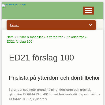
Priser
Hem
»
Priser & modeller
»
Ytterdörrar
»
Enkeldörrar
»
ED21 förslag 100
ED21 förslag 100
Prislista på ytterdörr och dörrtillbehör
I grundpriset ingår grundmålning, dörrkarm och tröskel,
gångjärn DORMA DHL 4015 med bakkantssäkring och låshus
DORMA 912 (ej cylindrar)