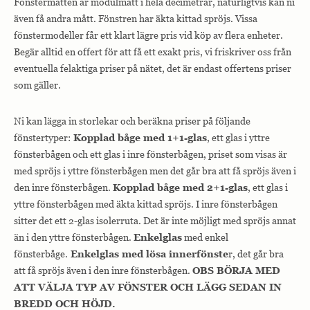
Fönstermåtten är modulmått i hela decimetrar, naturligtvis kan ni
även få andra mått. Fönstren har äkta kittad spröjs. Vissa
fönstermodeller får ett klart lägre pris vid köp av flera enheter.
Begär alltid en offert för att få ett exakt pris, vi friskriver oss från
eventuella felaktiga priser på nätet, det är endast offertens priser
som gäller.
Ni kan lägga in storlekar och beräkna priser på följande
fönstertyper:
Kopplad båge med 1+1-glas
, ett glas i yttre
fönsterbågen och ett glas i inre fönsterbågen, priset som visas är
med spröjs i yttre fönsterbågen men det går bra att få spröjs även i
den inre fönsterbågen.
Kopplad båge med 2+1-glas
, ett glas i
yttre fönsterbågen med äkta kittad spröjs. I inre fönsterbågen
sitter det ett 2-glas isolerruta. Det är inte möjligt med spröjs annat
än i den yttre fönsterbågen.
Enkelglas
med enkel
fönsterbåge.
Enkelglas med lösa innerfönste
r, det går bra
att få spröjs även i den inre fönsterbågen.
OBS BÖRJA MED
ATT VÄLJA TYP AV FÖNSTER OCH LÄGG SEDAN IN
BREDD OCH HÖJD.