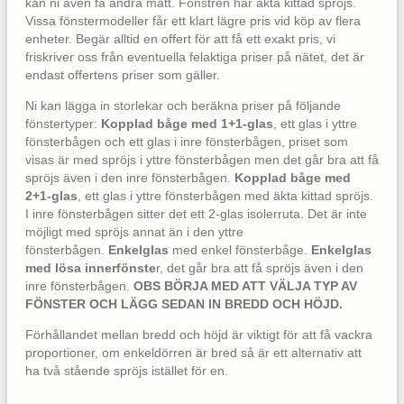
kan ni även få andra mått. Fönstren har äkta kittad spröjs.
Vissa fönstermodeller får ett klart lägre pris vid köp av flera
enheter. Begär alltid en offert för att få ett exakt pris, vi
friskriver oss från eventuella felaktiga priser på nätet, det är
endast offertens priser som gäller.
Ni kan lägga in storlekar och beräkna priser på följande
fönstertyper:
Kopplad båge med 1+1-glas
, ett glas i yttre
fönsterbågen och ett glas i inre fönsterbågen, priset som
visas är med spröjs i yttre fönsterbågen men det går bra att få
spröjs även i den inre fönsterbågen.
Kopplad båge med
2+1-glas
, ett glas i yttre fönsterbågen med äkta kittad spröjs.
I inre fönsterbågen sitter det ett 2-glas isolerruta. Det är inte
möjligt med spröjs annat än i den yttre
fönsterbågen.
Enkelglas
med enkel fönsterbåge.
Enkelglas
med lösa innerfönste
r, det går bra att få spröjs även i den
inre fönsterbågen.
OBS BÖRJA MED ATT VÄLJA TYP AV
FÖNSTER OCH LÄGG SEDAN IN BREDD OCH HÖJD.
Förhållandet mellan bredd och höjd är viktigt för att få vackra
proportioner, om enkeldörren är bred så är ett alternativ att
ha två stående spröjs istället för en.