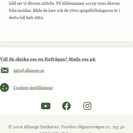
bild ser vi dörren utifrån. På bildnummer 101yp visas dörren
från insidan. Både de inre och de yttre spegelfyllningarna är i
detta fall helt släta.
Vill du skicka oss en förfrågan? Maila oss på:
Maila oss på info@allmoge.se
info@allmoge.se
Cookies-inställningar
Cookies-inställningar
© 2026 Allmoge Snickerier, Norsbro Sågmyravägen 22, 793 30