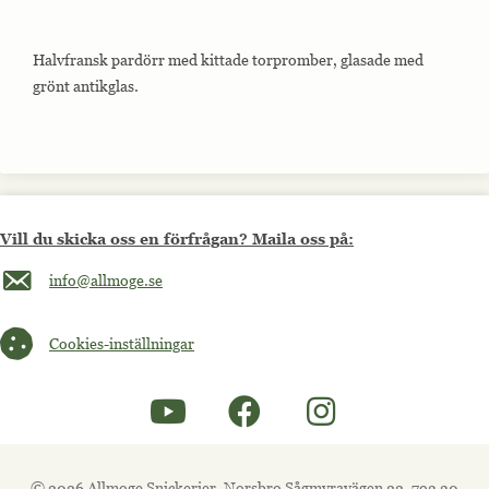
Halvfransk pardörr med kittade torpromber, glasade med
grönt antikglas.
Vill du skicka oss en förfrågan? Maila oss på:
Maila oss på info@allmoge.se
info@allmoge.se
Cookies-inställningar
Cookies-inställningar
© 2026 Allmoge Snickerier, Norsbro Sågmyravägen 22, 793 30