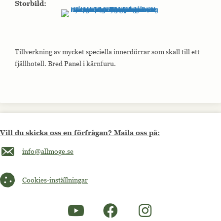
Storbild:
Tillverkning av mycket speciella innerdörrar som skall till ett
fjällhotell. Bred Panel i kärnfuru.
Vill du skicka oss en förfrågan? Maila oss på:
Maila oss på info@allmoge.se
info@allmoge.se
Cookies-inställningar
Cookies-inställningar