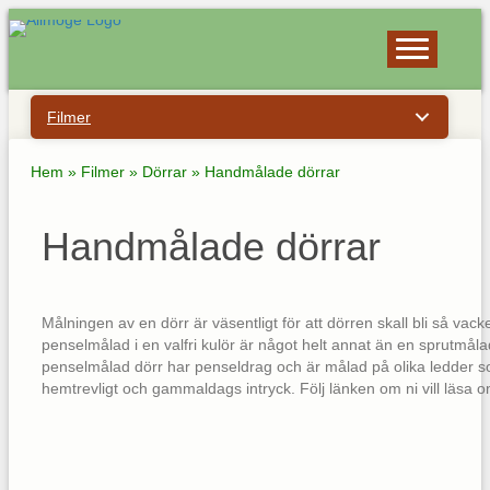
Filmer
Hem
»
Filmer
»
Dörrar
»
Handmålade dörrar
Handmålade dörrar
Målningen av en dörr är väsentligt för att dörren skall bli så vacke
penselmålad i en valfri kulör är något helt annat än en sprutmålad
penselmålad dörr har penseldrag och är målad på olika ledder so
hemtrevligt och gammaldags intryck. Följ länken om ni vill läsa 