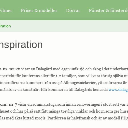
Filmer
Priser & modeller
Dörrar
Fönster & fönsterd
iration
inspiration
o.m. nr 22
visar en Dalagård med egen unik sjö och skog i det underbar
perfekt för konferens eller för 1-2 familjer, som vill vara för sig själva m
 innerdörrarna kommer ifrån oss på Allmogesnickerier, ytterdörrarna är
målats av en konstnär. Här kommer ni till Dalagårds hemsida
www.dalag
o.m. nr 7
visar en sommarstuga som innan renoveringen i stort sett var 
huset och har på så sätt fått många trevliga vinklar och hörn som ger huse
-glas med äkta kittad spröjs. Pardörren är halvfransk och är av modell PD