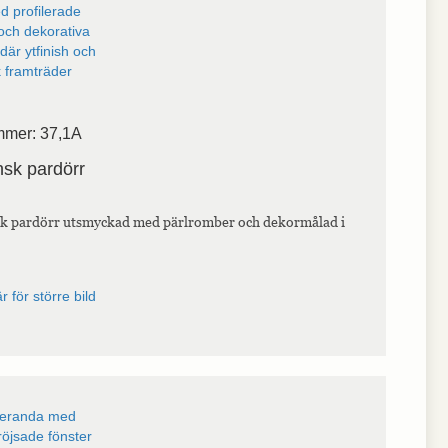
mmer: 37,1A
nsk pardörr
sk pardörr utsmyckad med pärlromber och dekormålad i
r för större bild