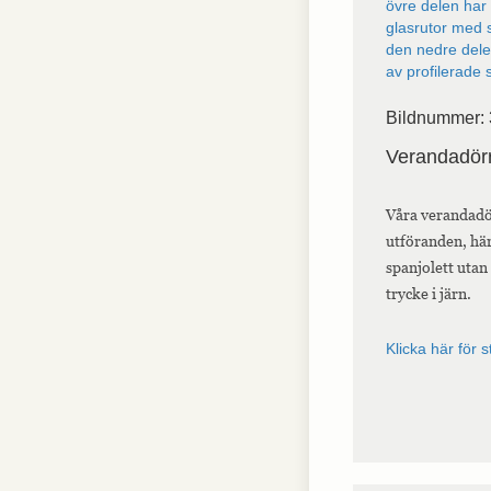
Bildnummer:
Verandadör
Våra verandadör
utföranden, här
spanjolett uta
trycke i järn.
Klicka här för s