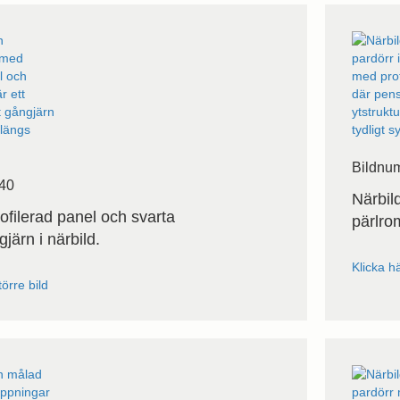
Bildnu
40
Närbil
ofilerad panel och svarta
pärlro
ärn i närbild.
Klicka hä
törre bild