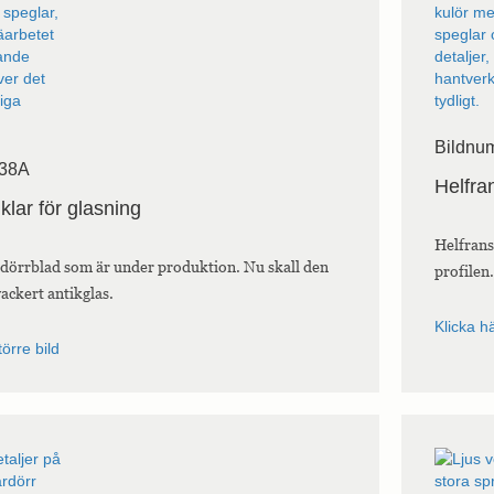
Bildnu
 38A
Helfra
klar för glasning
Helfran
 dörrblad som är under produktion. Nu skall den
profilen.
vackert antikglas.
Klicka hä
törre bild