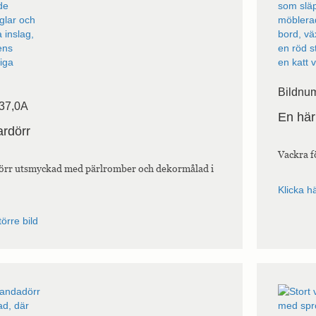
Bildnu
37,0A
En här
ardörr
Vackra f
örr utsmyckad med pärlromber och dekormålad i
Klicka hä
törre bild