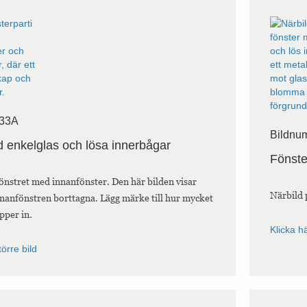
 33A
Bildnu
 enkelglas och lösa innerbågar
Fönste
fönstret med innanfönster. Den här bilden visar
Närbild 
nanfönstren borttagna. Lägg märke till hur mycket
äpper in.
Klicka hä
törre bild