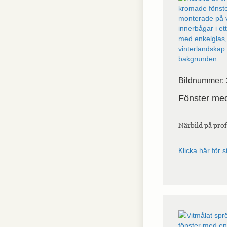
hemsidan.
Marknadsföring
Marknadsförings-
cookies används
för att leverera
besökare med
Bildnummer:
anpassade
annonser baserat
Fönster med
på de sidor de
besökte tidigare
och analysera
Närbild på prof
effektiviteten i
annonskampanjen.
Klicka här för s