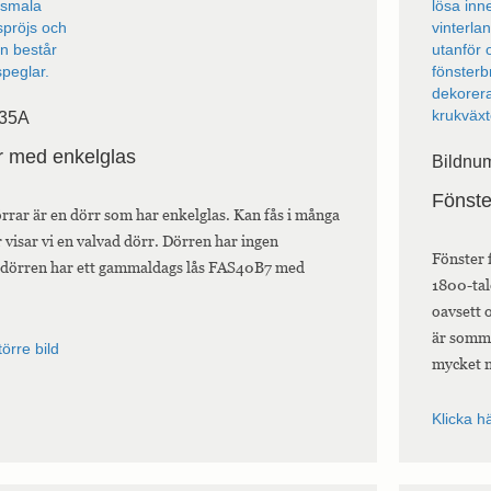
 35A
r med enkelglas
Bildnu
Fönste
rar är en dörr som har enkelglas. Kan fås i många
 visar vi en valvad dörr. Dörren har ingen
Fönster 
n dörren har ett gammaldags lås FAS40B7 med
1800-tal
oavsett 
är somma
törre bild
mycket 
Klicka hä