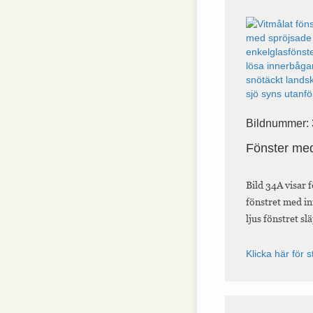
Nödvändiga
Nödvändiga
cookies är
avgörande för
webbplatsens
grundläggande
funktioner och
Bildnummer:
webbplatsen
fungerar inte
Fönster med
på det avsedda
sättet utan
dem. Dessa
Bild 34A visar 
cookies lagrar
inga personligt
fönstret med in
identifierbara
ljus fönstret sl
uppgifter.
Klicka här för s
Statistik
Statistik-cookies
används för att
förstå hur besökare