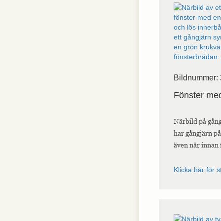
interagerar med
webbplatsen. Dessa
cookies hjälper till
att ge information
om mätvärden,
antal besökare,
avvisningsfrekvens,
trafikkälla etc.
Bildnummer:
Upplevelse
Fönster med
Upplevelse-cookies
används för att
förstå och
Närbild på gång
analysera de
har gångjärn på
viktigaste
även när innan 
prestandaindexen
på webbplatsen
som hjälper till att
Klicka här för s
leverera en bättre
användarupplevelse
för besökarna. Om
du nekar dessa
cookies kommer
viss funktionalitet
att försvinna från