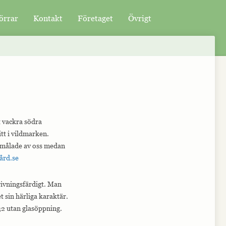
örrar
Kontakt
Företaget
Övrigt
t vackra södra
itt i vildmarken.
 målade av oss medan
ård.se
rivningsfärdigt. Man
t sin härliga karaktär.
32 utan glasöppning.