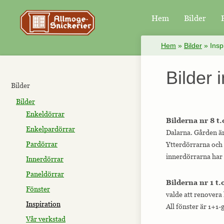
Hem
Bilder
×
Hem
»
Bilder
»
Insp
Bilder 
Bilder
Bilder
Enkeldörrar
Bilderna nr 8 t.
Enkelpardörrar
Dalarna. Gården är 
Pardörrar
Ytterdörrarna och
innerdörrarna har 
Innerdörrar
Paneldörrar
Bilderna nr 1 t.
Fönster
valde att renovera 
Inspiration
All fönster är 1+1
Vår verkstad