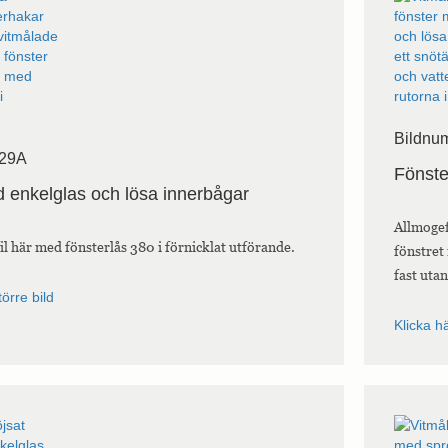
Bildnu
 29A
Fönste
 enkelglas och lösa innerbågar
Allmogef
il här med fönsterlås 380 i förnicklat utförande.
fönstret
fast uta
törre bild
Klicka hä